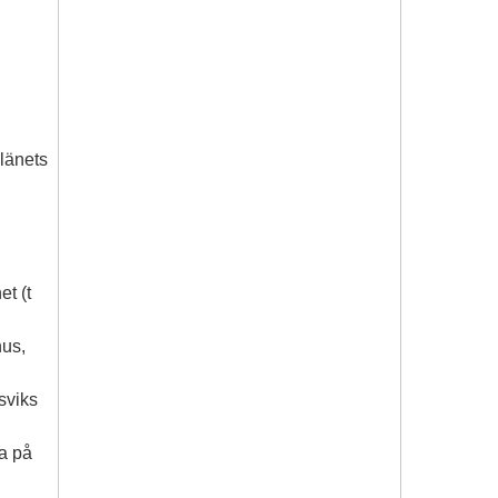
länets
t (t
hus,
sviks
a på