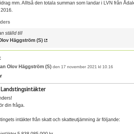
bidrag mm. Alltså den totala summan som landar i LVN från Åda
 2016.
ders
 ställd till
Olov Häggström (S)
t
an Olov Häggström (S)
den 17 november 2021 kl 10.16
r
 Landstingsintäkter
nders!
ör din fråga.
ingets intäkter från skatt och skatteutjämning är följande:
intäkter 5.838.085.000 kr