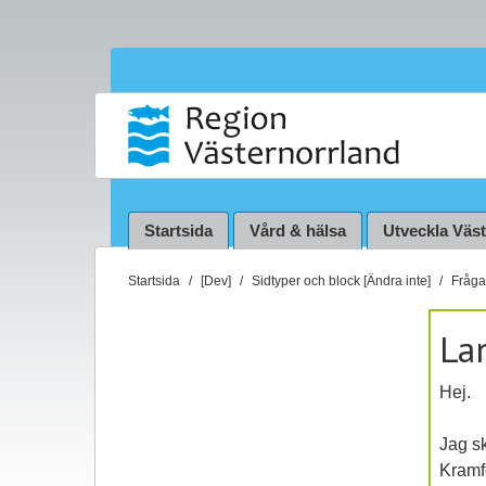
Startsida
Vård & hälsa
Utveckla Väs
D
Startsida
[Dev]
Sidtyper och block [Ändra inte]
Fråga 
u
ä
La
r
h
Hej.
ä
r
Jag sk
:
Kramfo