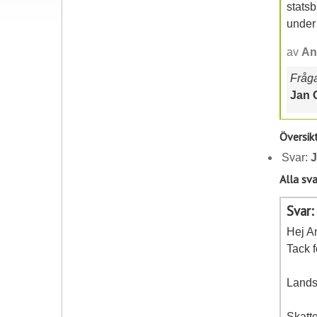
stats
under
av
An
Frågan
Jan 
Översik
Svar:
J
Alla sva
Svar:
Hej A
Tack f
Landst
Skatte