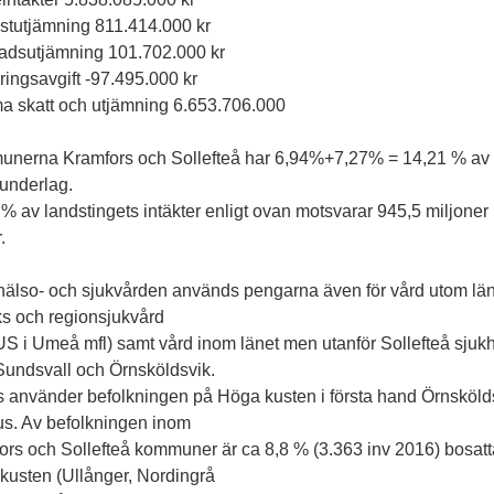
stutjämning 811.414.000 kr
adsutjämning 101.702.000 kr
ingsavgift -97.495.000 kr
 skatt och utjämning 6.653.706.000
nerna Kramfors och Sollefteå har 6,94%+7,27% = 14,21 % av 
eunderlag.
% av landstingets intäkter enligt ovan motsvarar 945,5 miljoner
.
hälso- och sjukvården används pengarna även för vård utom läne
ks och regionsjukvård
US i Umeå mfl) samt vård inom länet men utanför Sollefteå sjuk
 Sundsvall och Örnsköldsvik.
is använder befolkningen på Höga kusten i första hand Örnsköld
us. Av befolkningen inom
ors och Sollefteå kommuner är ca 8,8 % (3.363 inv 2016) bosatt
kusten (Ullånger, Nordingrå