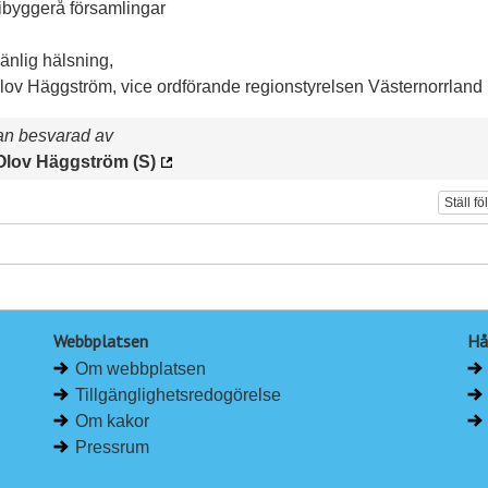
ibyggerå församlingar
änlig hälsning,
lov Häggström, vice ordförande regionstyrelsen Västernorrland
an besvarad av
Olov Häggström (S)
Ställ fö
Webbplatsen
Hå
Om webbplatsen
Tillgänglighetsredogörelse
Om kakor
Pressrum