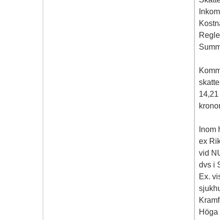
Inkom
Kostn
Regler
Summa
Kommu
skatt
14,21 
kronor
Inom 
ex Ri
vid N
dvs i
Ex. v
sjukh
Kramf
Höga 