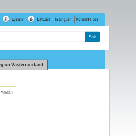
Lyssna
Lättläst
In English
Kontakta oss
k:
Sök
gion Västernorrland
#86057