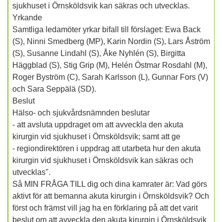
sjukhuset i Örnsköldsvik kan säkras och utvecklas.
Yrkande
Samtliga ledamöter yrkar bifall till förslaget: Ewa Back
(S), Ninni Smedberg (MP), Karin Nordin (S), Lars Åström
(S), Susanne Lindahl (S), Åke Nyhlén (S), Birgitta
Häggblad (S), Stig Grip (M), Helén Östmar Rosdahl (M),
Roger Byström (C), Sarah Karlsson (L), Gunnar Fors (V)
och Sara Seppälä (SD).
Beslut
Hälso- och sjukvårdsnämnden beslutar
- att avsluta uppdraget om att avveckla den akuta
kirurgin vid sjukhuset i Örnsköldsvik; samt att ge
- regiondirektören i uppdrag att utarbeta hur den akuta
kirurgin vid sjukhuset i Örnsköldsvik kan säkras och
utvecklas".
Så MIN FRÅGA TILL dig och dina kamrater är: Vad görs
aktivt för att bemanna akuta kirurgin i Örnsköldsvik? Och
först och främst vill jag ha en förklaring på att det varit
beslut om att avveckla den akuta kirurgin i Örnsköldsvik