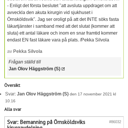
- Enligt det första beslutet "att avsluta uppdraget om att
avveckla den akuta kirurgin vid sjukhuset i
Örnsköldsvik". Jag ser oroligt på att det INTE söks fasta
läkartjänster i samband med att det slutat (kommer att
sluta) ett antal läkare och inom en snar framtid kommer
endast EN fast läkare vara på plats. /Pekka Silvola
av
Pekka Silvola
Frågan ställd till
Jan Olov Häggström (S)
Översikt
Svar:
Jan Olov Häggström (S)
den 17 november 2021 kl
10.16
Alla svar
Svar: Bemanning på Örnsköldsviks
#86032
kirurgavdelning