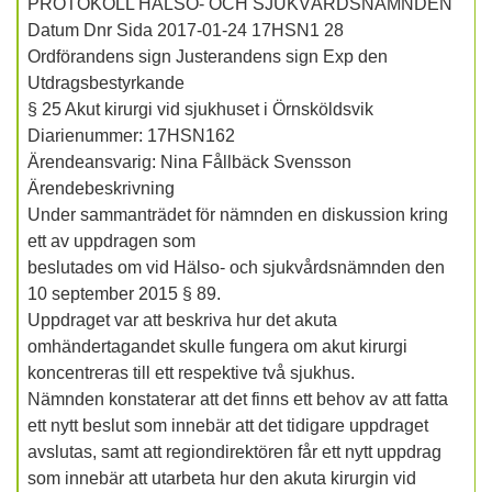
PROTOKOLL HÄLSO- OCH SJUKVÅRDSNÄMNDEN
Datum Dnr Sida 2017-01-24 17HSN1 28
Ordförandens sign Justerandens sign Exp den
Utdragsbestyrkande
§ 25 Akut kirurgi vid sjukhuset i Örnsköldsvik
Diarienummer: 17HSN162
Ärendeansvarig: Nina Fållbäck Svensson
Ärendebeskrivning
Under sammanträdet för nämnden en diskussion kring
ett av uppdragen som
beslutades om vid Hälso- och sjukvårdsnämnden den
10 september 2015 § 89.
Uppdraget var att beskriva hur det akuta
omhändertagandet skulle fungera om akut kirurgi
koncentreras till ett respektive två sjukhus.
Nämnden konstaterar att det finns ett behov av att fatta
ett nytt beslut som innebär att det tidigare uppdraget
avslutas, samt att regiondirektören får ett nytt uppdrag
som innebär att utarbeta hur den akuta kirurgin vid