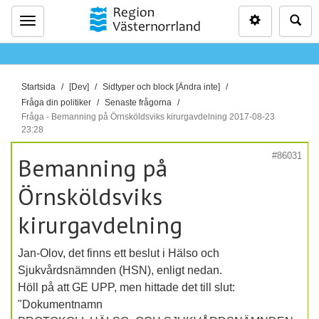
Inställninga
Sö
Meny
D
Startsida
[Dev]
Sidtyper och block [Ändra inte]
u
Fråga din politiker
Senaste frågorna
ä
Fråga - Bemanning på Örnsköldsviks kirurgavdelning 2017-08-23
23:28
r
h
#86031
Bemanning på
ä
r
Örnsköldsviks
:
kirurgavdelning
Jan-Olov, det finns ett beslut i Hälso och
Sjukvårdsnämnden (HSN), enligt nedan.
Höll på att GE UPP, men hittade det till slut:
"Dokumentnamn