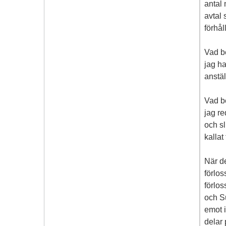
antal 
avtal 
förhåll
Vad be
jag ha
anstäl
Vad be
jag re
och sl
kallat
När de
förlos
förlos
och Su
emot 
delar 