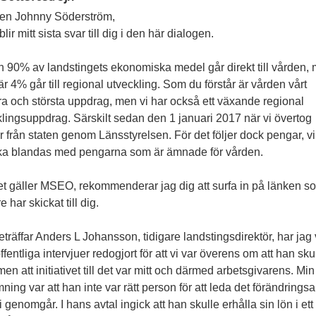
gen Johnny Söderström,
blir mitt sista svar till dig i den här dialogen.
n 90% av landstingets ekonomiska medel går direkt till vården,
r 4% går till regional utveckling. Som du förstår är vården vårt
ra och största uppdrag, men vi har också ett växande regional
lingsuppdrag. Särskilt sedan den 1 januari 2017 när vi övertog
 från staten genom Länsstyrelsen. För det följer dock pengar, vi
ska blandas med pengarna som är ämnade för vården.
et gäller MSEO, rekommenderar jag dig att surfa in på länken s
e har skickat till dig.
träffar Anders L Johansson, tidigare landstingsdirektör, har jag 
offentliga intervjuer redogjort för att vi var överens om att han sku
men att initiativet till det var mitt och därmed arbetsgivarens. Min
ing var att han inte var rätt person för att leda det förändrings
 genomgår. I hans avtal ingick att han skulle erhålla sin lön i ett 