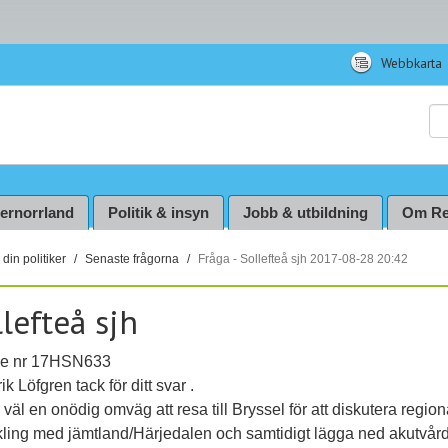
Webbkarta
Sö
ternorrland
Politik & insyn
Jobb & utbildning
Om Re
din politiker
Senaste frågorna
Fråga - Sollefteå sjh 2017-08-28 20:42
lefteå sjh
e nr 17HSN633
ik Löfgren tack för ditt svar .
 väl en onödig omväg att resa till Bryssel för att diskutera region
kling med jämtland/Härjedalen och samtidigt lägga ned akutvård