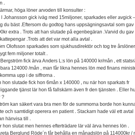
n .
ärmar, höga löner arvoden till konsulter :
 l Johansson gick iväg med 15miljoner, sparkades eller avgick 
og du bäst .Eftersom du godtog hans uppsägningsavtal som gav
kr extra . Trots att han slutade på egenbegäran .Varvid du gav 
kattepengar .Trots att det var mot alla avtal .
örn Olofsson sparkades som sjukhusdirektör och tog tre årslöne
rygt fem miljoner totalt .
 Bergström fick ärva Anders L:s lön på 140000 kr/mån , ett stats
r bara 124000 /mån , man får likna hennes lön med finans minist
t komma upp i de siffrorna .
 hon slutade fick hon 6mån x 140000 , nu när hon sparkats fr
iggande tjänst lär hon få fallskärm även fr den tjänsten . Eller hu
r ?
tröm kan säkert vara bra men för de summorna borde hon kunn
te och samtidigt operera en patient . Stackarn hade väl ett avta
n hänvisa till .
 hon slutat men hennes efterträdare lär väl ärva hennes lön .
reta Berglund Röde´n får behålla en månadslön på 114000kr / 