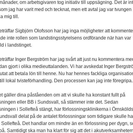
månader, om arbetsgivaren tog initiativ till uppsägning. Det är int
som jag har varit med och tecknat, men ett avtal jag var tvungen 
a mig till.
träffar Sigbjörn Olofsson har jag inga möjligheter att kommente
de inte rollen som landstingsstyrelsens ordförande när han var
ld i landstinget.
träffar Inger Bergström har jag svårt att just nu kommentera me
dan gjort i olika medieuttalanden. Vi har avskedat Inger Bergst
utat att betala lön till henne. Nu har hennes fackliga organisatio
 till lokal tvisteförhandling. Den processen kan jag inte föregripa.
t gäller dina påståenden om att vi skulle ha konstant fullt på
sningen eller BB i Sundsvall, så stämmer inte det. Sedan
sningen i Sollefteå stängt, har förlossningsklinikerna i Örnsköld
ndsvall delat på de antalet förlossningar som tidigare skulle ha
i Sollefteå. Det handlar om mindre än en förlossning per dygn, 
på. Samtidigt ska man ha klart för sig att det i akutverksamheter