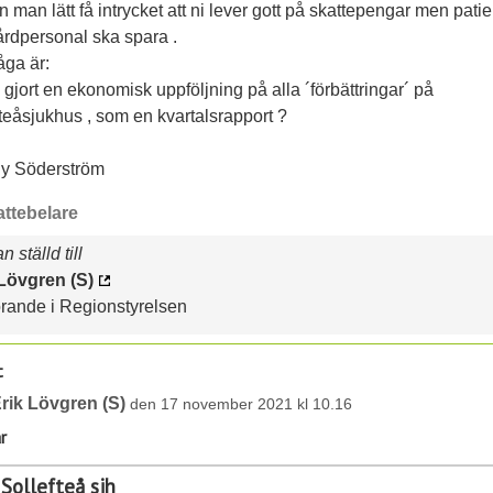
 man lätt få intrycket att ni lever gott på skattepengar men patie
årdpersonal ska spara .
åga är:
 gjort en ekonomisk uppföljning på alla ´förbättringar´ på
teåsjukhus , som en kvartalsrapport ?
y Söderström
attebelare
 ställd till
 Lövgren (S)
rande i Regionstyrelsen
t
rik Lövgren (S)
den 17 november 2021 kl 10.16
r
 Sollefteå sjh