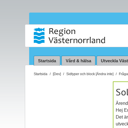
Startsida
Vård & hälsa
Utveckla Väs
D
Startsida
[Dev]
Sidtyper och block [Ändra inte]
Fråga 
u
ä
Sol
r
h
Ärend
ä
Hej Er
r
Det är
:
utvec