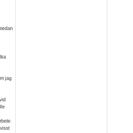
 medan
lka
om jag
vid
lle
arbete
visst