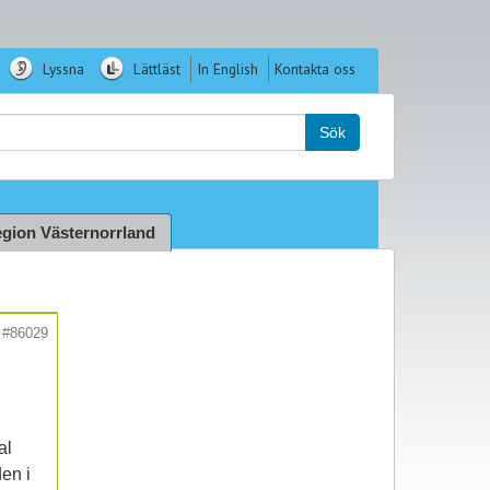
Lyssna
Lättläst
In English
Kontakta oss
k:
Sök
gion Västernorrland
#86029
al
en i