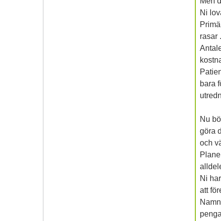
Men de
Ni lov
Primä
rasar 
Antale
kostn
Patien
bara 
utred
Nu bör
göra d
och v
Planen
alldel
Ni har
att fö
Namn b
pengar