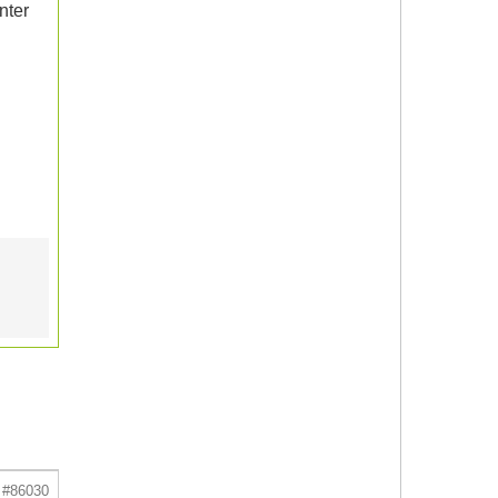
nter
#86030