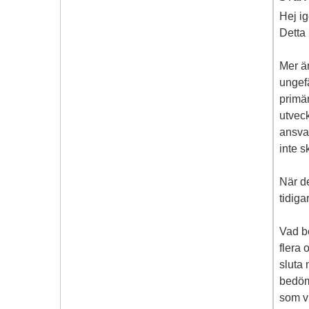
Hej i
Detta 
Mer ä
ungefä
primä
utveck
ansvar
inte 
När d
tidigar
Vad be
flera 
sluta 
bedömn
som vi