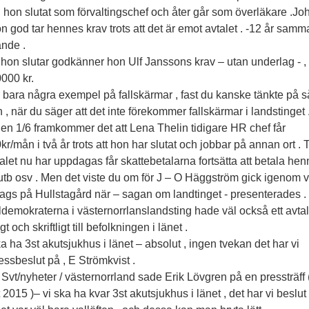
 hon slutat som förvaltingschef och åter går som överläkare .Jo
n god tar hennes krav trots att det är emot avtalet . -12 år sam
nde .
hon slutar godkänner hon Ulf Janssons krav – utan underlag - , 
000 kr.
r bara några exempel på fallskärmar , fast du kanske tänkte på 
n , när du säger att det inte förekommer fallskärmar i landstinget 
en 1/6 framkommer det att Lena Thelin tidigare HR chef får
r/mån i två år trots att hon har slutat och jobbar på annan ort . 
talet nu har uppdagas får skattebetalarna fortsätta att betala he
 utb osv . Men det viste du om för J – O Häggström gick igenom 
ags på Hullstagård när – sagan om landtinget - presenterades .
demokraterna i västernorrlanslandsting hade väl också ett avtal
gt och skriftligt till befolkningen i länet .
ka ha 3st akutsjukhus i länet – absolut , ingen tvekan det har vi
ssbeslut på , E Strömkvist .
 Svt/nyheter / västernorrland sade Erik Lövgren på en pressträff 
 2015 )– vi ska ha kvar 3st akutsjukhus i länet , det har vi beslut 