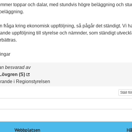
ommer toppar och dalar, med stundvis högre beläggning och stu
 beläggning.
 fråga kring ekonomisk uppföljning, så pågår det ständigt. Vi h
ande uppföljning till styrelse och nämnder, som ständigt utveck
rbättras.
ingar
an besvarad av
 Lövgren (S)
rande i Regionstyrelsen
Ställ fö
Webbplatsen
Hå