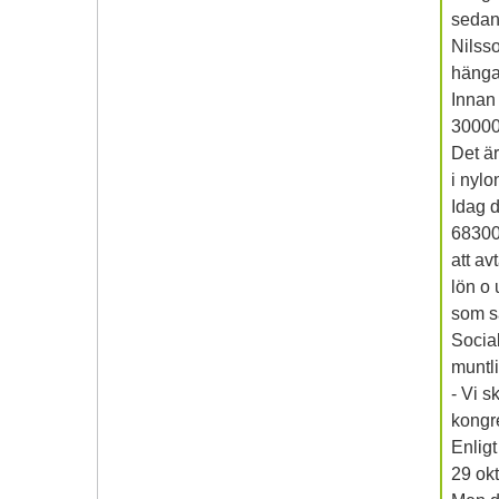
sedan
Nilsso
hänga
Innan 
30000
Det ä
i nylo
Idag d
68300k
att av
lön o
som s
Social
muntli
- Vi s
kongre
Enligt
29 okt