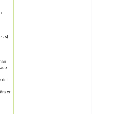
n
 - vi
 man
rade
r det
lära er