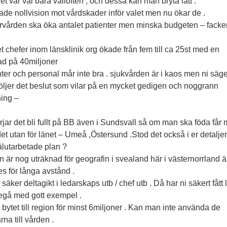
t var väl bara vallöften , och dessa kan man bryta lätt .
ade nollvision mot vårdskader inför valet men nu ökar de .
rvården ska öka antalet patienter men minska budgeten – facke
.
t chefer inom länsklinik org ökade från fem till ca 25st med en
ad på 40miljoner
ter och personal mår inte bra . sjukvården är i kaos men ni säger
följer det beslut som vilar på en mycket gedigen och noggrann
ning –
jar det bli fullt på BB även i Sundsvall så om man ska föda får
et utan för länet – Umeå ,Östersund .Stod det också i er detalje
älutarbetade plan ?
 är nog uträknad för geografin i svealand här i västernorrland ä
es för långa avstånd .
 säker deltagikt i ledarskaps utb / chef utb . Då har ni säkert fått 
regå med gott exempel .
ytet till region för minst 6miljoner . Kan man inte använda de
na till vården .