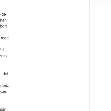
– de
 han
bort
r med
råd
erns
r det
a leda
l som
mån,