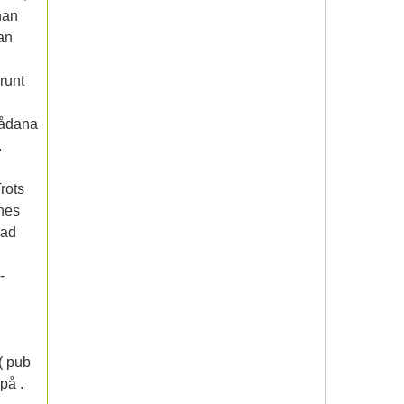
han
man
runt
sådana
.
Trots
nnes
vad
-
( pub
på .