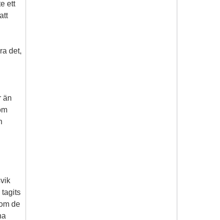
e ett
att
ra det,
r än
röm
n
svik
 tagits
som de
na