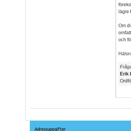
förek
lägre
Om din
omfatt
och fö
Hälsn
Fråg
Erik
Ordfö
Adressuppgifter