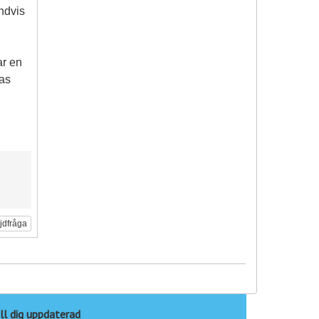
ndvis
ar en
las
ljdfråga
ll dig uppdaterad