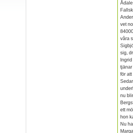
Ådale
Fallsk
Ander
vet n
840000
våra s
Sigbj
sig, d
Ingrid
tjäna
för at
Sedan
underl
nu bli
Bergs
ett mö
hon ka
Nu har
Marga