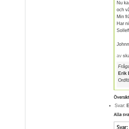
Nu kan
och v
Min fr
Har ni
Sollef
Johnn
av
sk
Frågan
Erik
Ordfö
Översik
Svar:
E
Alla sva
Svar: