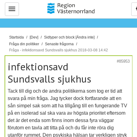
Meny
D
Startsida
[Dev]
Sidtyper och block [Ändra inte]
u
Fråga din politiker
Senaste frågorna
ä
Fråga - infektionsavd Sundsvalls sjukhus 2018-03-08 14:42
r
#85953
infektionsavd
h
ä
Sundsvalls sjukhus
r
:
Tack till dig och de andra politikerna som tog er tid att
svara på min fråga. Jag tycker dock fortfarande att en
sån simpel sak som att ha tillgång till en fungerande TV
på en isolerad sal ska vara av högsta prioritet eftersom
det är det enda som finns inom dessa fyra väggar
förutom en tavla att titta på och du får inte röra dig
utanför rummet. Den psykiska hälsan tar verkligen stryk