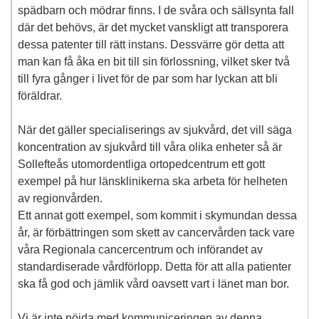
spädbarn och mödrar finns. I de svåra och sällsynta fall
där det behövs, är det mycket vanskligt att transporera
dessa patenter till rätt instans. Dessvärre gör detta att
man kan få åka en bit till sin förlossning, vilket sker två
till fyra gånger i livet för de par som har lyckan att bli
föräldrar.
När det gäller specialiserings av sjukvård, det vill säga
koncentration av sjukvård till våra olika enheter så är
Sollefteås utomordentliga ortopedcentrum ett gott
exempel på hur länsklinikerna ska arbeta för helheten
av regionvården.
Ett annat gott exempel, som kommit i skymundan dessa
år, är förbättringen som skett av cancervården tack vare
våra Regionala cancercentrum och införandet av
standardiserade vårdförlopp. Detta för att alla patienter
ska få god och jämlik vård oavsett vart i länet man bor.
Vi är inte nöjda med kommuniceringen av denna