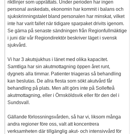
riktlinjer som upprättats. Under perioden har ingen
personal avskedats, ekonomin har kommit i balans och
sjukskrinningstalet bland personalen har minskat, vilket
inte har varit fallet när tidigare sparpaket drivits igenom.
Se gärna på senaste sändningen från Regionfullmäktige
i juni där vår Regiondirektör beskriver läget i svensk
sjukvård.
Vi har 3 akutsjukhus i länet med olika kapacitet.
Samtliga har sin akutmottagning öppen året runt,
dygnets alla timmar. Patienter triageras så behandling
kan beslutas. De allra flesta som sökt akutvård får
behandling på plats. Men allt görs inte på Sollefteå
akutmottagning, eller i Örnsköldsvik eller för den del i
Sundsvall.
Gällande förlossningsvården, så har vi, liksom många
andra regioner före oss, valt att koncentrera
verksamheten där tillgänglig akut- och intensivvård för