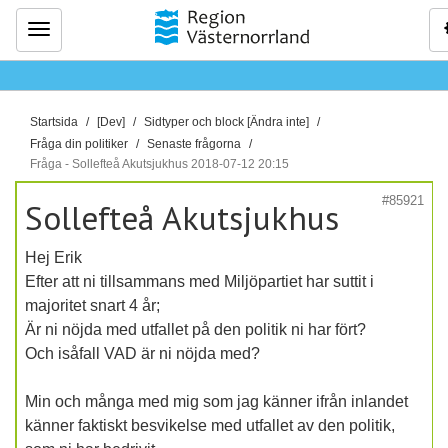
Meny
D
Startsida
[Dev]
Sidtyper och block [Ändra inte]
u
Fråga din politiker
Senaste frågorna
ä
Fråga - Sollefteå Akutsjukhus 2018-07-12 20:15
r
#85921
Sollefteå Akutsjukhus
h
ä
Hej Erik
r
Efter att ni tillsammans med Miljöpartiet har suttit i
:
majoritet snart 4 år;
Är ni nöjda med utfallet på den politik ni har fört?
Och isåfall VAD är ni nöjda med?
Min och många med mig som jag känner ifrån inlandet
känner faktiskt besvikelse med utfallet av den politik,