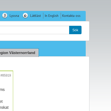
Lyssna
Lättläst
In English
Kontakta oss
k:
Sök
gion Västernorrland
#85919
öms
et
nskat