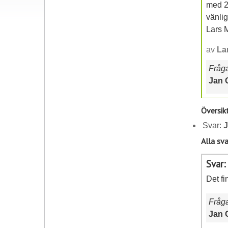
med 2
vänli
Lars 
av
La
Frågan
Jan 
Översik
Svar:
J
Alla sva
Svar:
Det fi
Fråg
Jan 