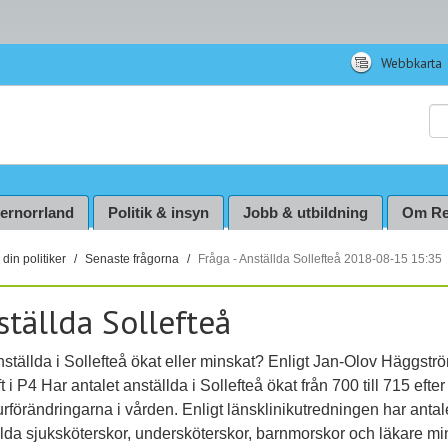
Webbkarta
Sö
ternorrland
Politik & insyn
Jobb & utbildning
Om Re
din politiker
Senaste frågorna
Fråga - Anställda Sollefteå 2018-08-15 15:35
ställda Sollefteå
ställda i Sollefteå ökat eller minskat? Enligt Jan-Olov Häggstr
t i P4 Har antalet anställda i Sollefteå ökat från 700 till 715 efter
urförändringarna i vården. Enligt länsklinikutredningen har antal
llda sjuksköterskor, undersköterskor, barnmorskor och läkare mi