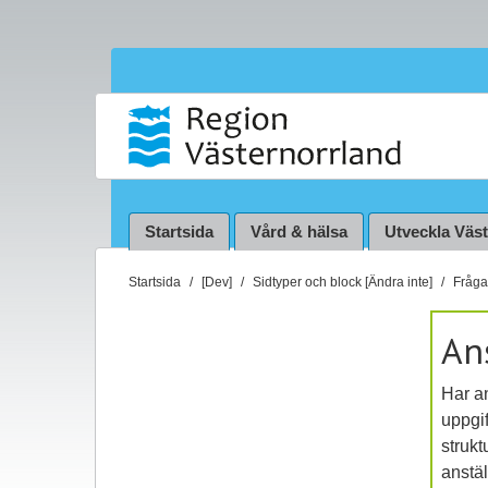
Startsida
Vård & hälsa
Utveckla Väs
D
Startsida
[Dev]
Sidtyper och block [Ändra inte]
Fråga 
u
ä
An
r
h
Har an
ä
uppgif
r
strukt
:
anstä