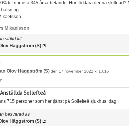
0% till numera 345 årsarbetande. Hur förklara denna skillnad?
g hälsning
Mikaelsson
rs Mikaelsson
 ställd till
Olov Häggström (S)
t
an Olov Häggström (S)
den 17 november 2021 kl 10.16
r
 Anställda Sollefteå
nns 715 personer som har tjänst på Sollefteå sjukhus idag.
an besvarad av
Olov Häggström (S)