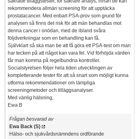
säkrade tilläggstester, för säkrare analys, innan de kan
rekommendera allmän screening för att upptäcka
prostatacancer. Med enbart PSA-prov som grund för
analysen så finns det risk för att män behandlas mot
denna cancer i onödan, med de ibland svåra
följdverkningar som en behandling kan få.
Självklart så ska man be att få göra ett PSA-test om man
har tecken på att något kan vara fel. Vid förhöjda värden
får man komma på regelbundna kontroller.
Socialstyrelsen följer hela tiden utvecklingen av
kompletterande tester för att så snart som möjligt kunna
utforma rekommendationer om lämpliga
screeningmetoder och tilläggsanalyser.
Med vänlig hälsning,
Ewa B
Frågan besvarad av
Ewa Back (S)
Hälso- och sjukvårdsnämndens ordförande