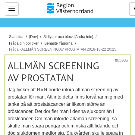
Meny
D
Startsida
[Dev]
Sidtyper och block [Ändra inte]
u
Fråga din politiker
Senaste frågorna
ä
Fråga - ALLMÄN SCREENING AV PROSTATAN 2018-10-22 20:25
r
#85905
ALLMÄN SCREENING
h
ä
AV PROSTATAN
r
:
Jag tycker att RVN borde införa allmän screening av
prostatan för män. Att inte detta finns förvånar mig med
tanke på att prostatacancer är liksom större än
bröstcancer. Det dör fler män i denna sjukdom än i
bröstcancer. Om man införde allamän screening, så
skulle man spara pengar och minska allt lidande och
död sjukdomen medför sig. Sjukvården skulle spara in