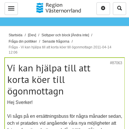
Inställninga
Sö
Meny
D
Startsida
[Dev]
Sidtyper och block [Ändra inte]
u
Fråga din politiker
Senaste frågorna
ä
Fråga - Vi kan hjälpa till att korta köer till ögonmottagn 2011-04-14
12:06
r
h
#87063
Vi kan hjälpa till att
ä
r
korta köer till
:
ögonmottagn
Hej Sverker!
Vi sågs på en ersättningsbuss för några månader sedan,
och vi pratades vid angående våra nya möjligheter att