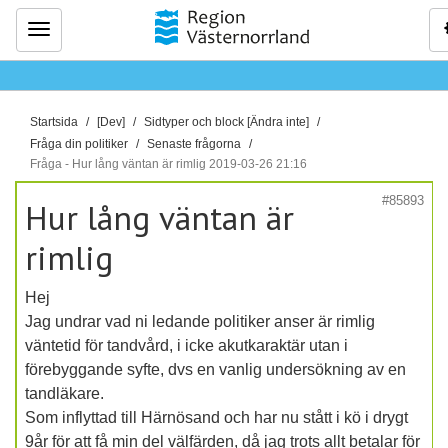
Meny
D
Startsida
[Dev]
Sidtyper och block [Ändra inte]
u
Fråga din politiker
Senaste frågorna
ä
Fråga - Hur lång väntan är rimlig 2019-03-26 21:16
r
#85893
Hur lång väntan är
h
ä
rimlig
r
:
Hej
Jag undrar vad ni ledande politiker anser är rimlig
väntetid för tandvård, i icke akutkaraktär utan i
förebyggande syfte, dvs en vanlig undersökning av en
tandläkare.
Som inflyttad till Härnösand och har nu stått i kö i drygt
9år för att få min del välfärden, då jag trots allt betalar för