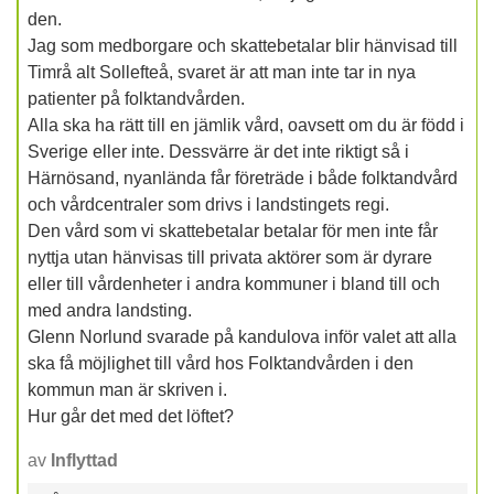
den.
Jag som medborgare och skattebetalar blir hänvisad till
Timrå alt Sollefteå, svaret är att man inte tar in nya
patienter på folktandvården.
Alla ska ha rätt till en jämlik vård, oavsett om du är född i
Sverige eller inte. Dessvärre är det inte riktigt så i
Härnösand, nyanlända får företräde i både folktandvård
och vårdcentraler som drivs i landstingets regi.
Den vård som vi skattebetalar betalar för men inte får
nyttja utan hänvisas till privata aktörer som är dyrare
eller till vårdenheter i andra kommuner i bland till och
med andra landsting.
Glenn Norlund svarade på kandulova inför valet att alla
ska få möjlighet till vård hos Folktandvården i den
kommun man är skriven i.
Hur går det med det löftet?
av
Inflyttad