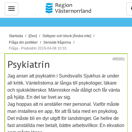
Meny
D
Startsida
[Dev]
Sidtyper och block [Ändra inte]
u
Fråga din politiker
Senaste frågorna
ä
Fråga - Psykiatrin 2019-04-08 10:33
r
#85891
Psykiatrin
h
ä
Jag anser att psykiatrin i Sundsvalls Sjukhus är under
r
all kritik. Väntelistorna är långa till psykologer, läkare
:
och sjuksköterskor. Människor mår dåligt och får vänta
på hjälp. En del tar livet av sig.
Jag hoppas att ni anställer mer personal. Varför måste
man installera en app, för att få tala med en psykolog.
Det måste bli en dyr utgift för landstinget. Ge hellre de
fast anställda mer betalt, bättre arbetsvillkor. En ekvation