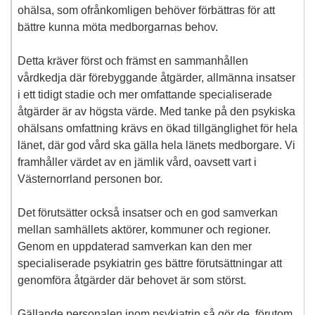
ohälsa, som ofrånkomligen behöver förbättras för att
bättre kunna möta medborgarnas behov.
Detta kräver först och främst en sammanhållen
vårdkedja där förebyggande åtgärder, allmänna insatser
i ett tidigt stadie och mer omfattande specialiserade
åtgärder är av högsta värde. Med tanke på den psykiska
ohälsans omfattning krävs en ökad tillgänglighet för hela
länet, där god vård ska gälla hela länets medborgare. Vi
framhåller värdet av en jämlik vård, oavsett vart i
Västernorrland personen bor.
Det förutsätter också insatser och en god samverkan
mellan samhällets aktörer, kommuner och regioner.
Genom en uppdaterad samverkan kan den mer
specialiserade psykiatrin ges bättre förutsättningar att
genomföra åtgärder där behovet är som störst.
Gällande personalen inom psykiatrin så gör de, förutom