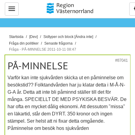
Meny
D
Startsida
[Dev]
Sidtyper och block [Ändra inte]
u
Fråga din politiker
Senaste frågorna
ä
Fråga - PÅ-MINNELSE 2011-10-11 08:47
r
#87041
PÅ-MINNELSE
h
ä
Varför kan inte sjukvården skicka ut en påminnelse om
r
besökstid?? Folktandvården har ju klatar detta i M-Å-N-
:
G-A år. Detta att inte bli påminnd ställer till det för
många. SPECIELLT DE MED PSYKISKA BESVÄR. De
har ofta en mycket dålig ekonomi. Att dessutom "missa"
en läkartid, står dem DYRT. 350 kronor och ingen
stämpel. Ser helst att ni fixar detta omgående.
Påminnelse om besök hos sjukvården