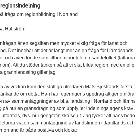
 regionsindelning
å fråga om regionbildning i Norrland
isa Hällström
frågan är en segsliten men mycket viktig fråga för länet och
nd. Det innebär att det är långt mer än en fråga för Härnösands
ker och även för de som tillhör minoriteten resandefolket (tattarn
r om). Att du stöder tanken på att vi ska bilda region med en eller
a grannlandsting gillar jag!
an av veckan kom den statliga utredaren Mats Sjöstrands första
tänkande om detta. Han har regeringens uppdrag att genomföra
yn av sammanläggningar av bl.a. landsting i Norrland och lämn
ag på hur en gränsdragning som uppfyller Indelningslagens krav 
utformas, dvs. hur geografin ska se ut. Jag tycker att hans be
rdelarna via en sammanläggning av landstingen i Jämtlands och
norrland är både positiva och kloka: