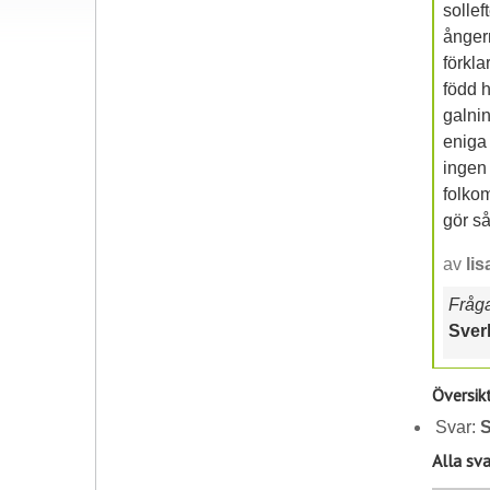
sollef
ångerm
förkla
född h
galnin
eniga 
ingen 
folkom
gör så
av
lis
Frågan
Sver
Översik
Svar:
S
Alla sva