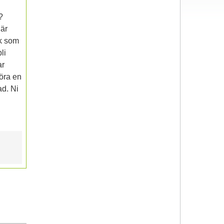
?
 är
lk som
li
ar
göra en
ad. Ni