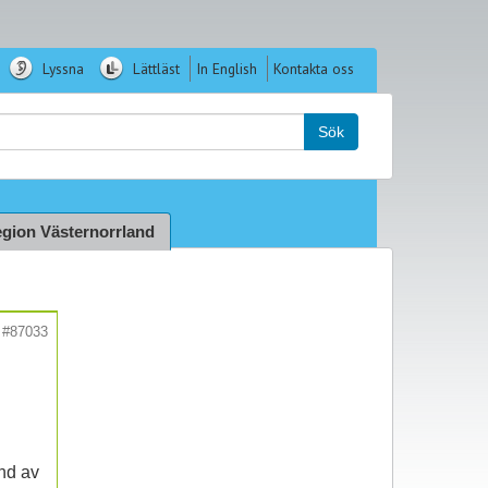
Lyssna
Lättläst
In English
Kontakta oss
k:
Sök
gion Västernorrland
#87033
und av