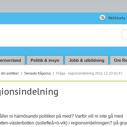
Webbkarta
Sö
ternorrland
Politik & insyn
Jobb & utbildning
Om Re
din politiker
Senaste frågorna
Fråga - regionsindelning 2011-12-23 02:47
gionsindelning
ller ni härnösands politiker på med? Varför vill ni inte gå med
tten-västerbotten (sollefteå+ö-vik) i regionsindelningen? på gr