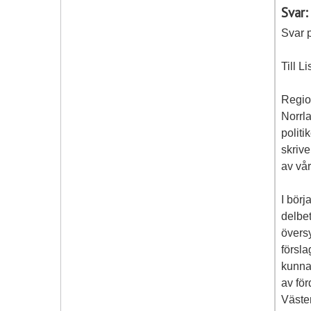
Svar:
Svar p
Till L
Region
Norrla
politi
skrive
av vår
I börj
delbe
övers
försl
kunna 
av fö
Väster