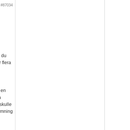
#87034
a du
 flera
 en
a
skulle
dömning