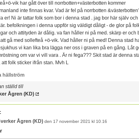
teå+ö-vik har gått över till norrbotten+västerbotten kommer
anland inte finnas kvar. Vad är fel på norrbotten &västerbotten
ra er! Ni är tattar folk som bor i denna stad . jag bor här själv och
är. befolkningen i denna uppför sig väldigt dåligt - de glor på fo
gar och attityden är dålig. va fan håller ni på med. skärp er och b
att gå med sollefteå +ö-vik. Vad håller ni på med! Denna stad h
sjukhus vi kan lika bra lägga ner oss i graven på en gång. Låt 
röstning om var vi vill vara . Är ni fega??? Skit stad är denna st
 att folk sticker ifrån stan. Mvh L
a hällström
 ställd till
ker Ågren (KD)
t
verker Ågren (KD)
den 17 november 2021 kl 10.16
r