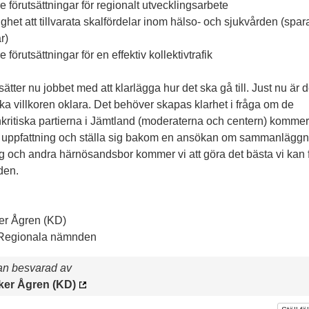
re förutsättningar för regionalt utvecklingsarbete
ighet att tillvarata skalfördelar inom hälso- och sjukvården (spar
r)
re förutsättningar för en effektiv kollektivtrafik
tsätter nu jobbet med att klarlägga hur det ska gå till. Just nu är 
ska villkoren oklara. Det behöver skapas klarhet i fråga om de
kritiska partierna i Jämtland (moderaterna och centern) kommer 
 uppfattning och ställa sig bakom en ansökan om sammanläggn
g och andra härnösandsbor kommer vi att göra det bästa vi kan 
den.
er Ågren (KD)
 Regionala nämnden
an besvarad av
ker Ågren (KD)