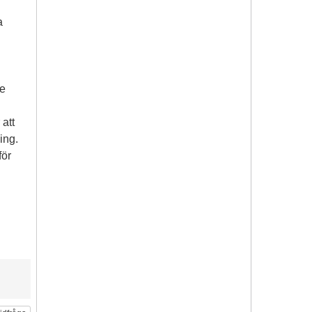
a
de
att
ing.
för