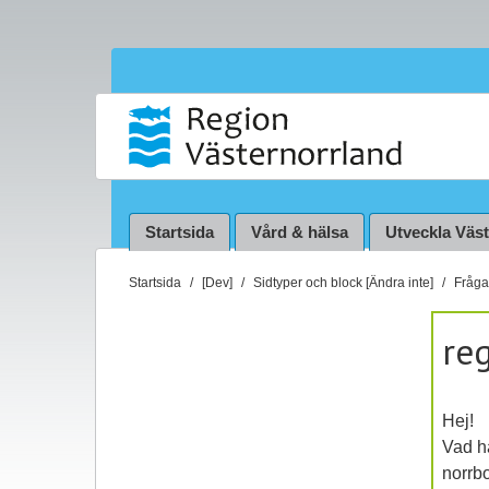
Startsida
Vård & hälsa
Utveckla Väs
D
Startsida
[Dev]
Sidtyper och block [Ändra inte]
Fråga 
u
ä
re
r
h
ä
Hej!
r
Vad hå
:
norrbo