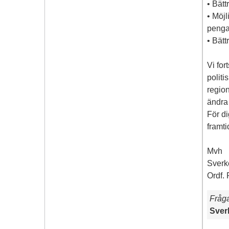
• Bätt
• Möjl
penga
• Bätt
Vi for
politi
region
ändra
För di
framti
Mvh
Sverk
Ordf.
Fråg
Sver