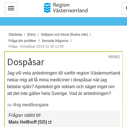
Meny
D
Startsida
[Dev]
Sidtyper och block [Ändra inte]
u
Fråga din politiker
Senaste frågorna
ä
Fråga - Dospåsar 2019-11-30 12:05
r
#85861
Dospåsar
h
ä
Jag vill veta anledningen till varför region Västernorrland
r
nekar mig att få mina mediciner i dospåsar när jag
:
betalar själv? Apoteket gör reklam och säger inget om
att det inte gäller hela Sverige. Vad är anledningen?
av
Arg medborgare
Frågan ställd till
Mats Hellhoff (SD)