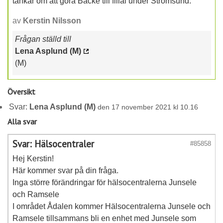
tankar om att göra Backe till filial under Strömsund.
av
Kerstin Nilsson
Frågan ställd till
Lena Asplund (M)
(M)
Översikt
Svar:
Lena Asplund (M)
den 17 november 2021 kl 10.16
Alla svar
Svar: Hälsocentraler
#85858
Hej Kerstin!
Här kommer svar på din fråga.
Inga större förändringar för hälsocentralerna Junsele
och Ramsele
I området Ådalen kommer Hälsocentralerna Junsele och
Ramsele tillsammans bli en enhet med Junsele som