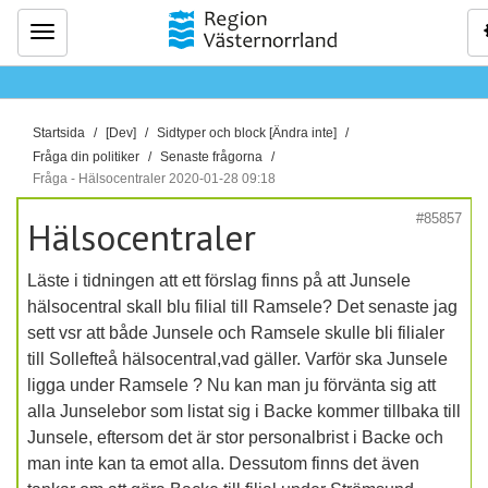
Meny
D
Startsida
[Dev]
Sidtyper och block [Ändra inte]
u
Fråga din politiker
Senaste frågorna
ä
Fråga - Hälsocentraler 2020-01-28 09:18
r
#85857
Hälsocentraler
h
ä
Läste i tidningen att ett förslag finns på att Junsele
r
hälsocentral skall blu filial till Ramsele? Det senaste jag
:
sett vsr att både Junsele och Ramsele skulle bli filialer
till Sollefteå hälsocentral,vad gäller. Varför ska Junsele
ligga under Ramsele ? Nu kan man ju förvänta sig att
alla Junselebor som listat sig i Backe kommer tillbaka till
Junsele, eftersom det är stor personalbrist i Backe och
man inte kan ta emot alla. Dessutom finns det även