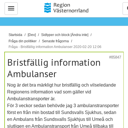
Meny
D
Startsida
[Dev]
Sidtyper och block [Ändra inte]
u
Fråga din politiker
Senaste frågorna
ä
Fråga - Bristfällig information Ambulanser 2020-02-20 12:06
r
#85847
Bristfällig information
h
ä
Ambulanser
r
:
Nog är det bra märkligt hur bristfällig och vilseledande
Regionens information vad som gäller vid
Ambulanstransporter är.
För 3 veckor sedan behövde jag 3 ambulanstransporter
först en från min bostad till Sundsvalls Sjukhus, sedan
en Ambulans från Sundsvalls Sjukhjus till Umeå och
slutligen en Ambulanstransport från Umeå tillbaka till