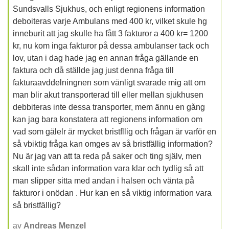
Sundsvalls Sjukhus, och enligt regionens information
deboiteras varje Ambulans med 400 kr, vilket skule hg
inneburit att jag skulle ha fått 3 fakturor a 400 kr= 1200
kr, nu kom inga fakturor på dessa ambulanser tack och
lov, utan i dag hade jag en annan fråga gällande en
faktura och då ställde jag just denna fråga till
fakturaavddelningnen som vänligt svarade mig att om
man blir akut transporterad till eller mellan sjukhusen
debbiteras inte dessa transporter, mem ännu en gång
kan jag bara konstatera att regionens information om
vad som gälelr är mycket bristfllig och frågan är varför en
så vbiktig fråga kan omges av så bristfällig information?
Nu är jag van att ta reda på saker och ting själv, men
skall inte sådan information vara klar och tydlig så att
man slipper sitta med andan i halsen och vänta på
fakturor i onödan . Hur kan en så viktig information vara
så bristfällig?
av
Andreas Menzel