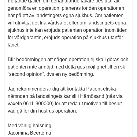
Följande gäller: om behandlande läkare beslutar att
genomföra en operation, planeras för den operationen
här på ett av landstingets egna sjukhus. Om patienten
vill utnyttja det fria vårdvalet eller om landstingets egna
sjukhus inte kan erbjuda patienten operation inom tiden
för vårdgarantin, erbjuds operation på sjukhus utanför
länet.
Blir bedömningen att någon operation ej skall göras och
patienten inte är nöjd med detta ges möjlighet till en sk
”second opinion”, dvs en ny bedömning.
Jag rekommenderar dig att kontakta Patient-etiska
nämnden på landstingets kansli i Härnösand (nås via
växeln 0611-800000) för att reda ut motiven till beslut
vad gäller din hustrus operation.
Med vänlig hälsning,
Jacomina Beertema