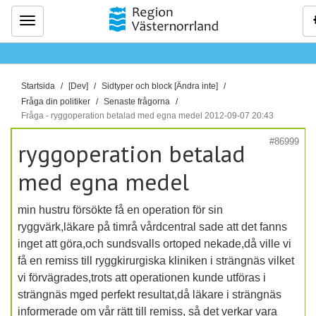
Meny
D
Startsida
[Dev]
Sidtyper och block [Ändra inte]
u
Fråga din politiker
Senaste frågorna
ä
Fråga - ryggoperation betalad med egna medel 2012-09-07 20:43
r
#86999
ryggoperation betalad
h
ä
med egna medel
r
:
min hustru försökte få en operation för sin
ryggvärk,läkare på timrå vårdcentral sade att det fanns
inget att göra,och sundsvalls ortoped nekade,då ville vi
få en remiss till ryggkirurgiska kliniken i strängnäs vilket
vi förvägrades,trots att operationen kunde utföras i
strängnäs mged perfekt resultat,då läkare i strängnäs
informerade om vår rätt till remiss, så det verkar vara