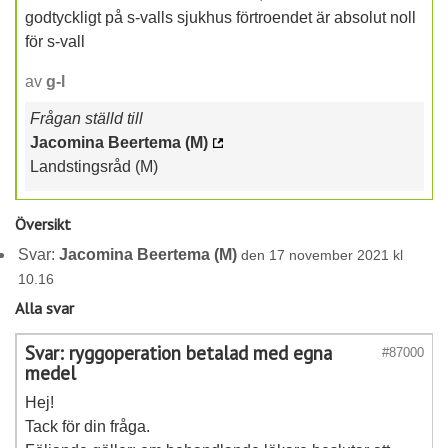
godtyckligt på s-valls sjukhus förtroendet är absolut noll
för s-vall
av
g-l
Frågan ställd till
Jacomina Beertema (M)
Landstingsråd (M)
Översikt
Svar:
Jacomina Beertema (M)
den 17 november 2021 kl
10.16
Alla svar
Svar: ryggoperation betalad med egna
#87000
medel
Hej!
Tack för din fråga.