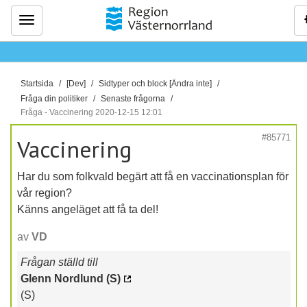
Meny
D
Startsida
[Dev]
Sidtyper och block [Ändra inte]
u
Fråga din politiker
Senaste frågorna
ä
Fråga - Vaccinering 2020-12-15 12:01
r
#85771
Vaccinering
h
ä
Har du som folkvald begärt att få en vaccinationsplan för
r
vår region?
:
Känns angeläget att få ta del!
av
VD
Frågan ställd till
Glenn Nordlund (S)
(S)