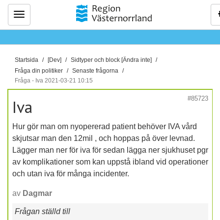
Meny
D
Startsida
[Dev]
Sidtyper och block [Ändra inte]
u
Fråga din politiker
Senaste frågorna
ä
Fråga - Iva 2021-03-21 10:15
r
#85723
Iva
h
ä
Hur gör man om nyopererad patient behöver IVA vård
r
skjutsar man den 12mil , och hoppas på över levnad.
:
Lägger man ner för iva för sedan lägga ner sjukhuset pgr
av komplikationer som kan uppstå ibland vid operationer
och utan iva för många incidenter.
av
Dagmar
Frågan ställd till