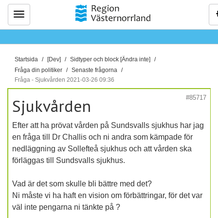
Meny
D
Startsida
[Dev]
Sidtyper och block [Ändra inte]
u
Fråga din politiker
Senaste frågorna
ä
Fråga - Sjukvården 2021-03-26 09:36
r
#85717
Sjukvården
h
ä
Efter att ha prövat vården på Sundsvalls sjukhus har jag
r
en fråga till Dr Challis och ni andra som kämpade för
:
nedläggning av Sollefteå sjukhus och att vården ska
förläggas till Sundsvalls sjukhus.
Vad är det som skulle bli bättre med det?
Ni måste vi ha haft en vision om förbättringar, för det var
väl inte pengarna ni tänkte på ?