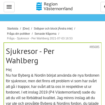
Meny
D
Startsida
[Dev]
Sidtyper och block [Ändra inte]
u
Fråga din politiker
Senaste frågorna
ä
Fråga - Sjukresor - Per Wahlberg 2021-07-03 16:53
r
#85685
Sjukresor - Per
h
ä
Wahlberg
r
:
Hej
Nu har Byberg & Nordin börjat använda de nya fordonen
för sjukresor, men det finns ett problem vi som har svårt
att gå i trappor, har svårt att ta oss in respektive ut ur
fordonet. I ett inslag 2019 (P4 Västernorrland) sade du
att du vill se förbättrad kvalitet. Jag minns inslag att du
var ute och provåkte Byberg & Nordins fordon, du talade