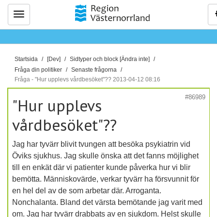
Meny
D
Startsida
[Dev]
Sidtyper och block [Ändra inte]
u
Fråga din politiker
Senaste frågorna
ä
Fråga - "Hur upplevs vårdbesöket"?? 2013-04-12 08:16
r
#86989
"Hur upplevs
h
ä
vårdbesöket"??
r
:
Jag har tyvärr blivit tvungen att besöka psykiatrin vid
Öviks sjukhus. Jag skulle önska att det fanns möjlighet
till en enkät där vi patienter kunde påverka hur vi blir
bemötta. Människovärde, verkar tyvärr ha försvunnit för
en hel del av de som arbetar där. Arroganta.
Nonchalanta. Bland det värsta bemötande jag varit med
om. Jag har tyvärr drabbats av en sjukdom. Helst skulle