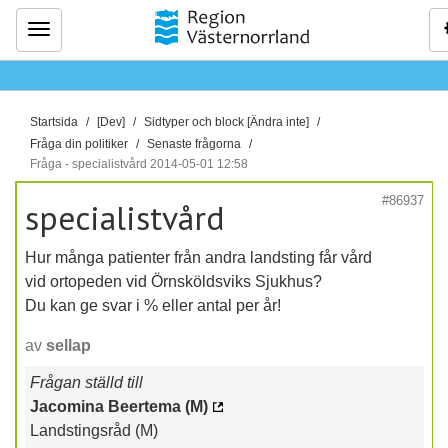
Meny
D
Startsida
[Dev]
Sidtyper och block [Ändra inte]
u
Fråga din politiker
Senaste frågorna
ä
Fråga - specialistvård 2014-05-01 12:58
r
#86937
specialistvård
h
ä
Hur många patienter från andra landsting får vård
r
vid ortopeden vid Örnsköldsviks Sjukhus?
:
Du kan ge svar i % eller antal per år!
av
sellap
Frågan ställd till
Jacomina Beertema (M)
Landstingsråd (M)