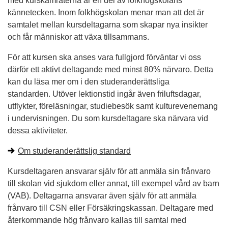
med kurskamraterna är en del av folkhögskolans
kännetecken. Inom folkhögskolan menar man att det är
samtalet mellan kursdeltagarna som skapar nya insikter
och får människor att växa tillsammans.
För att kursen ska anses vara fullgjord förväntar vi oss
därför ett aktivt deltagande med minst 80% närvaro. Detta
kan du läsa mer om i den
studeranderättsliga
standarden
. Utöver lektionstid ingår även friluftsdagar,
utflykter, föreläsningar, studiebesök samt kulturevenemang
i undervisningen. Du som kursdeltagare ska närvara vid
dessa aktiviteter.
Om
studeranderättslig standard
Kursdeltagaren ansvarar själv för att anmäla sin frånvaro
till skolan vid sjukdom eller annat, till exempel vård av barn
(VAB). Deltagarna ansvarar även själv för att anmäla
frånvaro till CSN eller Försäkringskassan. Deltagare med
återkommande hög frånvaro kallas till samtal med