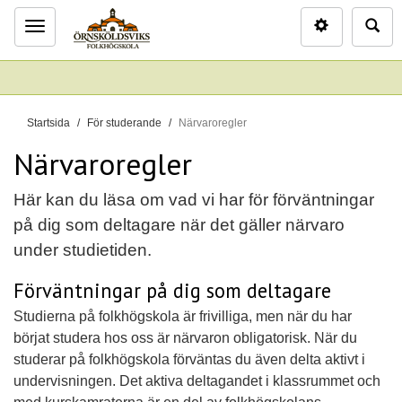
Inställninga
Sö
Meny
D
Startsida
För studerande
Närvaroregler
u
Närvaroregler
ä
r
Här kan du läsa om vad vi har för förväntningar
h
på dig som deltagare när det gäller närvaro
ä
r
under studietiden.
:
Förväntningar på dig som deltagare
Studierna på folkhögskola är frivilliga, men när du har
börjat studera hos oss är närvaron obligatorisk. När du
studerar på folkhögskola förväntas du även delta aktivt i
undervisningen. Det aktiva deltagandet i klassrummet och