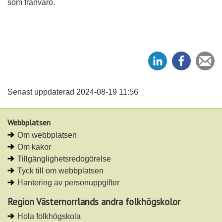
som frånvaro.
D
D
Ti
e
e
e
l
l
v
a
a
Senast uppdaterad 2024-08-19 11:56
p
p
å
å
Webbplatsen
L
F
Om webbplatsen
i
a
Om kakor
n
c
Tillgänglighetsredogörelse
k
e
Tyck till om webbplatsen
e
b
Hantering av personuppgifter
d
o
I
o
Region Västernorrlands andra folkhögskolor
n
k
Hola folkhögskola