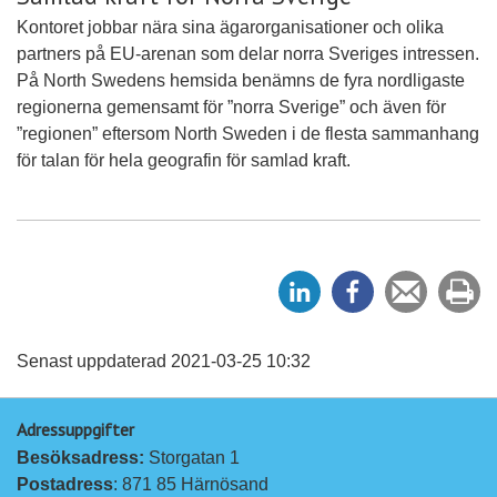
Kontoret jobbar nära sina ägarorganisationer och olika
partners på EU-arenan som delar norra Sveriges intressen.
På North Swedens hemsida benämns de fyra nordligaste
regionerna gemensamt för ”norra Sverige” och även för
”regionen” eftersom North Sweden i de flesta sammanhang
för talan för hela geografin för samlad kraft.
D
D
Tipsa
Sk
e
e
en
ut
l
l
vän
a
a
Senast uppdaterad 2021-03-25 10:32
p
p
Adressuppgifter
å
å
Besöksadress: 
Storgatan 1
L
F
Postadress
: 871 85 Härnösand
i
a