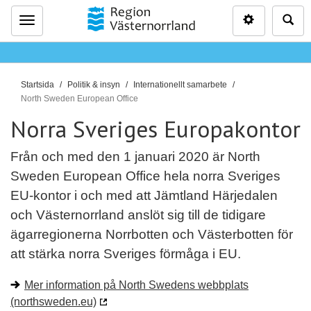
Inställninga
Sö
Meny
D
Startsida
Politik & insyn
Internationellt samarbete
u
North Sweden European Office
ä
Norra Sveriges Europakontor
r
h
Från och med den 1 januari 2020 är North
ä
Sweden European Office hela norra Sveriges
r
EU-kontor i och med att Jämtland Härjedalen
:
och Västernorrland anslöt sig till de tidigare
ägarregionerna Norrbotten och Västerbotten för
att stärka norra Sveriges förmåga i EU.
Mer information på North Swedens webbplats
(northsweden.eu)