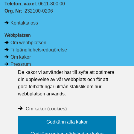
Telefon, växel: 
0611-800 00
n
c
Org. Nr:
232100-0206
k
e
e
b
Kontakta oss
d
o
I
o
Webbplatsen
n
k
Om webbplatsen
Tillgänglighetsredogörelse
Om kakor
Pressrum
De kakor vi använder har till syfte att optimera
Håll dig uppdaterad
din upplevelse av vår webbplats och för att
Följ Region Västernorrland på Facebook
göra förbättringar utifrån statistik om hur
Region Västernorrland i sociala medier
webbplatsen används.
Följ Region Västernorrland via RSS
Om kakor (cookies)
Godkänn alla kakor
Godkänn enbart nödvändiga kakor