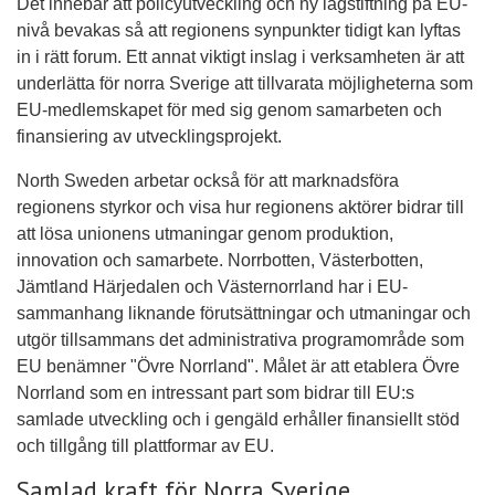
Det innebär att policyutveckling och ny lagstiftning på EU-
nivå bevakas så att regionens synpunkter tidigt kan lyftas
in i rätt forum. Ett annat viktigt inslag i verksamheten är att
underlätta för norra Sverige att tillvarata möjligheterna som
EU-medlemskapet för med sig genom samarbeten och
finansiering av utvecklingsprojekt.
North Sweden arbetar också för att marknadsföra
regionens styrkor och visa hur regionens aktörer bidrar till
att lösa unionens utmaningar genom produktion,
innovation och samarbete. Norrbotten, Västerbotten,
Jämtland Härjedalen och Västernorrland har i EU-
sammanhang liknande förutsättningar och utmaningar och
utgör tillsammans det administrativa programområde som
EU benämner "Övre Norrland". Målet är att etablera Övre
Norrland som en intressant part som bidrar till EU:s
samlade utveckling och i gengäld erhåller finansiellt stöd
och tillgång till plattformar av EU.
Samlad kraft för Norra Sverige