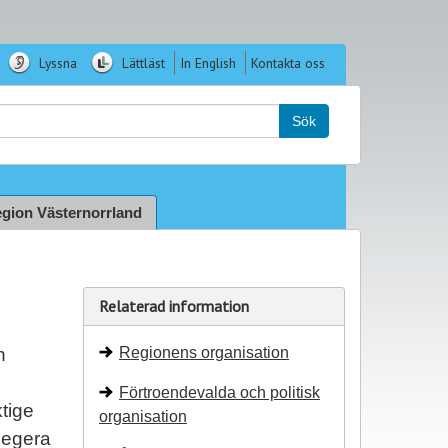
Lyssna
Lättläst
In English
Kontakta oss
k:
Sök
gion Västernorrland
Relaterad information
h
Regionens organisation
Förtroendevalda och politisk
ktige
organisation
elegera