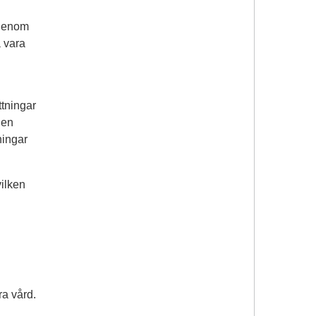
 genom
a vara
tningar
den
ningar
vilken
ra vård.