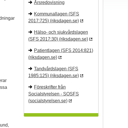
Årsredovisning
Kommunallagen (SFS
dningar
2017:725) (riksdagen.se)
Hälso- och sjukvårdslagen
(SFS 2017:30) (riksdagen.se)
Patientlagen (SFS 2014:821)
(riksdagen.se)
Tandvårdslagen (SFS
1985:125) (riksdagen.se)
erar
Föreskrifter från
essa
Socialstyrelsen - SOSFS
(socialstyrelsen.se)
rund,