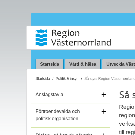
Startsida
Vård & hälsa
Utveckla Väs
D
Startsida
Politik & insyn
Så styrs Region Västernorrlan
u
Så 
ä
+
Anslagstavla
r
h
Region
+
Förtroendevalda och
ä
region
politisk organisation
r
verksa
:
till r