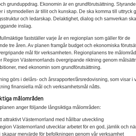
och grunduppdrag. Ekonomin är en grundförutsättning. Styrande
er i styrmodellen är tillit och kunskap. De ska komma till uttryck
gsstruktur och ledarskap. Delaktighet, dialog och samverkan sk
ggande inslag.
ullmäktige fastställer varje år en regionplan som gäller för de
e tre åren. Av planen framgår budget och ekonomiska förutsät
vergripande mål för verksamheten. Regionplanens tre målområ
er Region Västernorrlands övergripande riktning genom målsätt
itioner, med ekonomin som grundförutsättning.
ning görs i delårs- och årsrapporter/årsredovisning, som visar i 
kning finansiella mål och verksamhetsmål nåtts.
iktiga målområden
lanen anger följande långsiktiga målområden:
tt attraktivt Västernorrland med hållbar utveckling
egion Västernorrland utvecklar arbetet för en god, jämlik och nä
i skapar mervärde för befolkningen genom vår verksamhet