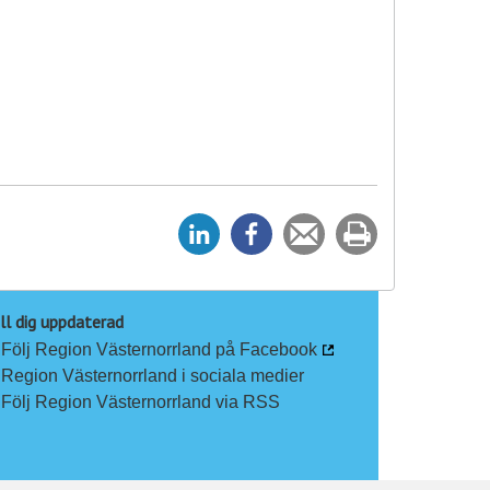
D
D
Tipsa
Skriv
e
e
en
ut
l
l
vän
a
a
ll dig uppdaterad
Följ Region Västernorrland på Facebook
p
p
Region Västernorrland i sociala medier
å
å
Följ Region Västernorrland via RSS
L
F
i
a
n
c
k
e