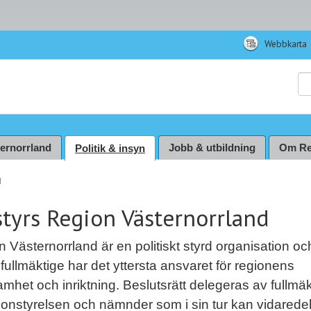
Webbkarta
Sö
ternorrland
Jobb & utbildning
Om Re
Politik & insyn
d
styrs Region Västernorrland
 Västernorrland är en politiskt styrd organisation oc
fullmäktige har det yttersta ansvaret för regionens
mhet och inriktning. Beslutsrätt delegeras av fullmä
egionstyrelsen och nämnder som i sin tur kan vidared