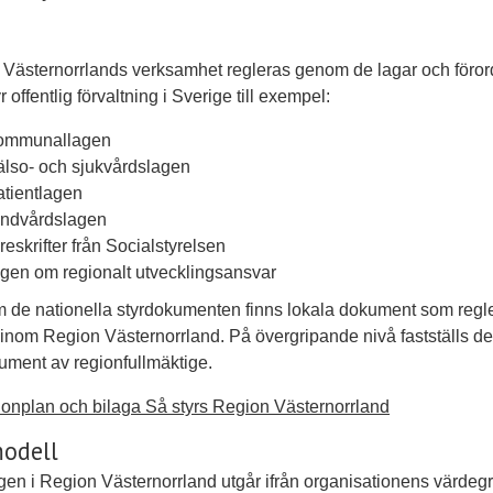
Västernorrlands verksamhet regleras genom de lagar och föror
 offentlig förvaltning i Sverige till exempel:
ommunallagen
älso- och sjukvårdslagen
atientlagen
andvårdslagen
öreskrifter från Socialstyrelsen
agen om regionalt utvecklingsansvar
 de nationella styrdokumenten finns lokala dokument som regl
 inom Region Västernorrland. På övergripande nivå fastställs d
ument av regionfullmäktige.
onplan och bilaga Så styrs Region Västernorrland
odell
gen i Region Västernorrland utgår ifrån organisationens värdeg