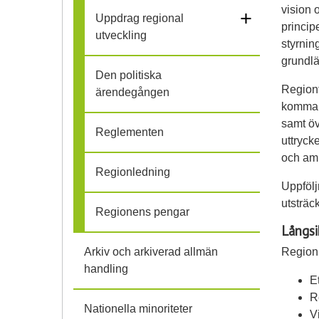
l
vision 
+
Uppdrag regional
princip
utveckling
l
styrnin
grundlä
i
Den politiska
Regionf
ärendegången
h
kommand
samt ö
o
Reglementen
uttryck
och amb
p
Regionledning
Uppfölj
utsträc
Regionens pengar
Långs
Regionp
Arkiv och arkiverad allmän
handling
E
R
Nationella minoriteter
V