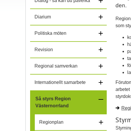
+
Dialog - så kan du påverka
den.
+
Diarium
Region 
som styr
+
Politiska möten
k
h
+
Revision
p
t
+
f
Regional samverkan
l
+
Förutom
Internationellt samarbete
arbetet
styrdok
–
Så styrs Region
Västernorrland
Regi
f
Styrm
+
ä
Regionplan
Styrnin