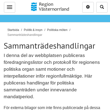
Inställninga
Sö
Meny
D
Startsida
Politik & insyn
Politiska möten
u
Sammanträdeshandlingar
ä
Sammanträdeshandlingar
r
h
I denna del av webbplatsen publiceras
ä
föredragningslistor och protokoll för regionens
r
politiska organ samt motioner och
:
interpellationer inför regionfullmäktige. Här
publiceras handlingar för politiska
sammanträden under innevarande
mandatperiod.
För externa bilagor som inte finns publicerade på dessa