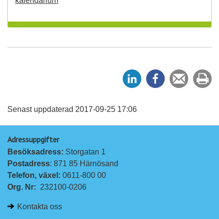
kalendarium
D
D
Tipsa
Sk
e
e
en
ut
l
l
vän
a
a
Senast uppdaterad 2017-09-25 17:06
p
p
Adressuppgifter
å
å
Besöksadress: 
Storgatan 1
L
F
Postadress
: 871 85 Härnösand
i
a
Telefon, växel: 
0611-800 00
n
c
Org. Nr:
232100-0206
k
e
e
b
Kontakta oss
d
o