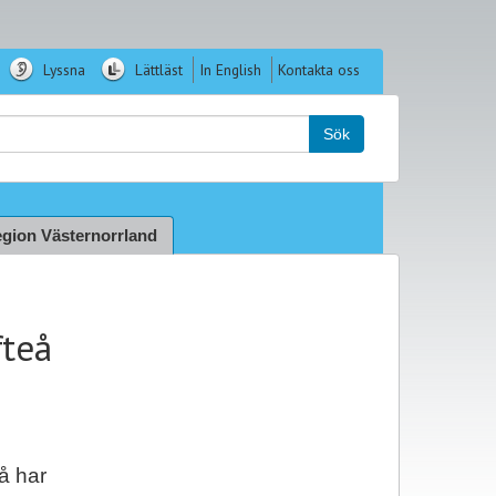
Lyssna
Lättläst
In English
Kontakta oss
k:
Sök
gion Västernorrland
fteå
å har