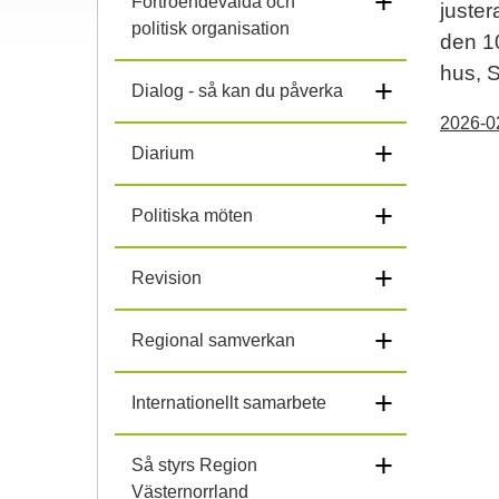
+
Förtroendevalda och
juster
politisk organisation
l
den 10
hus, 
i
+
Dialog - så kan du påverka
2026-0
h
+
Diarium
o
+
Politiska möten
p
+
Revision
+
Regional samverkan
+
Internationellt samarbete
+
Så styrs Region
Västernorrland