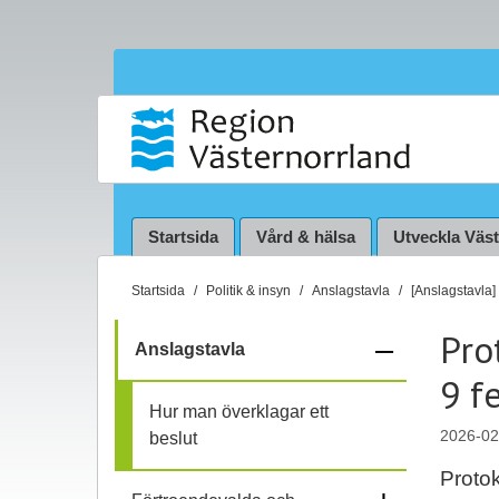
Startsida
Vård & hälsa
Utveckla Väs
D
Startsida
Politik & insyn
Anslagstavla
[Anslagstavla]
u
Pro
ä
–
Anslagstavla
r
9 f
f
h
Hur man överklagar ett
ä
ä
2026-02
beslut
r
:
Proto
l