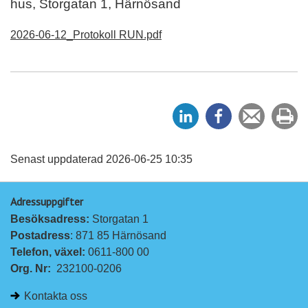
hus, Storgatan 1, Härnösand
2026-06-12_Protokoll RUN.pdf
D
D
Tipsa
Sk
e
e
en
ut
l
l
vän
a
a
Senast uppdaterad 2026-06-25 10:35
p
p
Adressuppgifter
å
å
Besöksadress: 
Storgatan 1
L
F
Postadress
: 871 85 Härnösand
i
a
Telefon, växel: 
0611-800 00
n
c
Org. Nr:
232100-0206
k
e
e
b
Kontakta oss
d
o