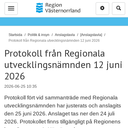
Inställninga
Sö
Meny
D
Startsida
Politik & insyn
Anslagstavla
[Anslagstavla]
u
Protokoll från Regionala utvecklingsnämnden 12 juni 2026
ä
Protokoll från Regionala
r
utvecklingsnämnden 12 juni
h
ä
2026
r
:
2026-06-25 10:35
Protokoll fört vid sammanträde med Regionala
utvecklingsnämnden har justerats och anslagits
den 25 juni 2026. Anslaget tas ner den 24 juli
2026. Protokollet finns tillgängligt på Regionens