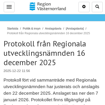
Inställninga
Sö
Meny
D
Startsida
Politik & insyn
Anslagstavla
[Anslagstavla]
u
Protokoll från Regionala utvecklingsnämnden 16 december 2025
ä
Protokoll från Regionala
r
utvecklingsnämnden 16
h
ä
december 2025
r
:
2025-12-22 11:56
Protokoll fört vid sammanträde med Regionala
utvecklingsnämnden har justerats och anslagits
den 22 december 2025. Anslaget tas ner den 7
januari 2026. Protokollet finns tillgängligt på