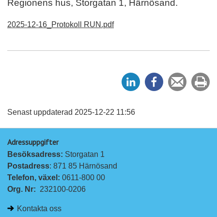
Regionens hus, Storgatan 1, Härnösand.
2025-12-16_Protokoll RUN.pdf
D
D
Tipsa
Sk
e
e
en
ut
l
l
vän
a
a
Senast uppdaterad 2025-12-22 11:56
p
p
Adressuppgifter
å
å
Besöksadress: 
Storgatan 1
L
F
Postadress
: 871 85 Härnösand
i
a
Telefon, växel: 
0611-800 00
n
c
Org. Nr:
232100-0206
k
e
e
b
Kontakta oss
d
o