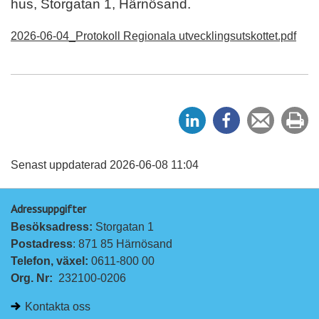
hus, Storgatan 1, Härnösand.
2026-06-04_Protokoll Regionala utvecklingsutskottet.pdf
D
D
Tipsa
Sk
e
e
en
ut
l
l
vän
a
a
Senast uppdaterad 2026-06-08 11:04
p
p
Adressuppgifter
å
å
Besöksadress: 
Storgatan 1
L
F
Postadress
: 871 85 Härnösand
i
a
Telefon, växel: 
0611-800 00
n
c
Org. Nr:
232100-0206
k
e
e
b
Kontakta oss
d
o