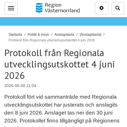
Inställninga
Sö
Meny
D
Startsida
Politik & insyn
Anslagstavla
[Anslagstavla]
u
Protokoll från Regionala utvecklingsutskottet 4 juni 2026
ä
Protokoll från Regionala
r
utvecklingsutskottet 4 juni
h
ä
2026
r
:
2026-06-08 11:04
Protokoll fört vid sammanträde med Regionala
utvecklingsutskottet har justerats och anslagits
den 8 juni 2026. Anslaget tas ner den 30 juni
2026. Protokollet finns tillgängligt på Regionens