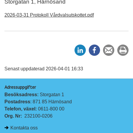
Storgatan 1, Härnösand
2026-03-31 Protokoll Vårdvalsutskottet.pdf
D
D
Tipsa
Sk
e
e
en
ut
l
l
vän
a
a
Senast uppdaterad 2026-04-01 16:33
p
p
Adressuppgifter
å
å
Besöksadress: 
Storgatan 1
L
F
Postadress
: 871 85 Härnösand
i
a
Telefon, växel: 
0611-800 00
n
c
Org. Nr:
232100-0206
k
e
e
b
Kontakta oss
d
o