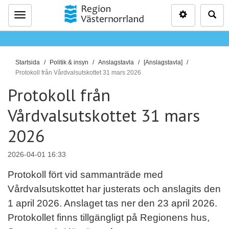
Inställninga
Sö
Meny
D
Startsida
Politik & insyn
Anslagstavla
[Anslagstavla]
u
Protokoll från Vårdvalsutskottet 31 mars 2026
ä
Protokoll från
r
Vårdvalsutskottet 31 mars
h
ä
2026
r
:
2026-04-01 16:33
Protokoll fört vid sammanträde med
Vårdvalsutskottet har justerats och anslagits den
1 april 2026. Anslaget tas ner den 23 april 2026.
Protokollet finns tillgängligt på Regionens hus,