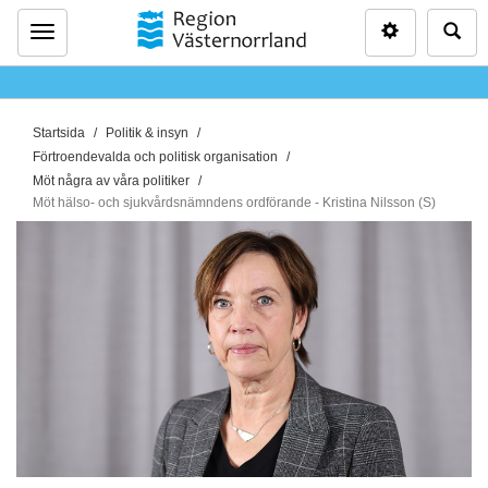
Inställninga
Sö
Meny
D
Startsida
Politik & insyn
u
Förtroendevalda och politisk organisation
ä
Möt några av våra politiker
Möt hälso- och sjukvårdsnämndens ordförande - Kristina Nilsson (S)
r
h
ä
r
: