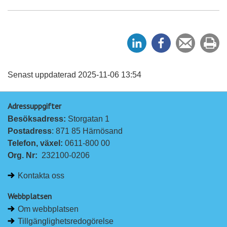
D
D
Tipsa
Sk
e
e
en
ut
l
l
vän
a
a
Senast uppdaterad 2025-11-06 13:54
p
p
Adressuppgifter
å
å
Besöksadress: 
Storgatan 1
L
F
Postadress
: 871 85 Härnösand
i
a
Telefon, växel: 
0611-800 00
n
c
Org. Nr:
232100-0206
k
e
e
b
Kontakta oss
d
o
I
o
Webbplatsen
n
k
Om webbplatsen
Tillgänglighetsredogörelse