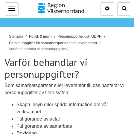
Inställninga
Sö
Meny
D
Startsida
Politik & insyn
Personuppgifter och GDPR
u
Personuppgifter för samarbetspartner och leverantörer
ä
Varför behandlar vi personuppgifter?
r
Varför behandlar vi
h
personuppgifter?
ä
r
:
Som samarbetspartner eller leverantör till oss hanterar vi
personuppgifter av flera syften:
Skapa insyn eller sprida information om vår
verksamhet
Fullgörande av avtal
Fullgörande av samarbete
Bokföring