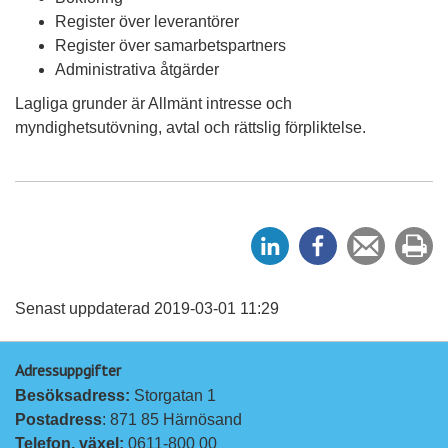
Register över leverantörer
Register över samarbetspartners
Administrativa åtgärder
Lagliga grunder är Allmänt intresse och
myndighetsutövning, avtal och rättslig förpliktelse.
D
D
Tipsa
Sk
e
e
en
ut
l
l
vän
a
a
Senast uppdaterad 2019-03-01 11:29
p
p
Adressuppgifter
å
å
Besöksadress: 
Storgatan 1
L
F
Postadress
: 871 85 Härnösand
i
a
Telefon, växel: 
0611-800 00