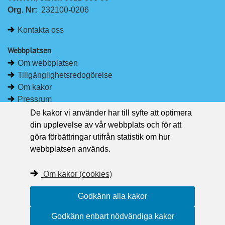
n
c
Org. Nr:
232100-0206
k
e
e
b
Kontakta oss
d
o
I
o
Webbplatsen
n
k
Om webbplatsen
Tillgänglighetsredogörelse
Om kakor
Pressrum
De kakor vi använder har till syfte att optimera
Håll dig uppdaterad
din upplevelse av vår webbplats och för att
Följ Region Västernorrland på Facebook
göra förbättringar utifrån statistik om hur
Region Västernorrland i sociala medier
webbplatsen används.
Följ Region Västernorrland via RSS
Om kakor (cookies)
Godkänn alla kakor
Godkänn enbart nödvändiga kakor