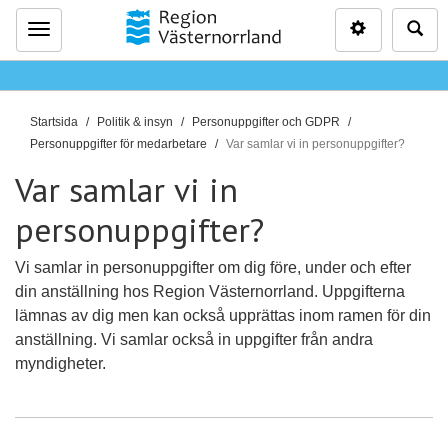
Inställninga
Sö
Meny
D
Startsida
Politik & insyn
Personuppgifter och GDPR
u
Personuppgifter för medarbetare
Var samlar vi in personuppgifter?
ä
Var samlar vi in
r
h
personuppgifter?
ä
r
Vi samlar in personuppgifter om dig före, under och efter
:
din anställning hos Region Västernorrland. Uppgifterna
lämnas av dig men kan också upprättas inom ramen för din
anställning. Vi samlar också in uppgifter från andra
myndigheter.