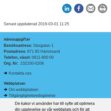
D
D
Tipsa
Sk
e
e
en
ut
l
l
vän
a
a
Senast uppdaterad 2019-03-01 11:25
p
p
Adressuppgifter
å
å
Besöksadress: 
Storgatan 1
L
F
Postadress
: 871 85 Härnösand
i
a
Telefon, växel: 
0611-800 00
n
c
Org. Nr:
232100-0206
k
e
e
b
Kontakta oss
d
o
I
o
Webbplatsen
n
k
Om webbplatsen
Tillgänglighetsredogörelse
Om kakor
De kakor vi använder har till syfte att optimera
Pressrum
din upplevelse av vår webbplats och för att