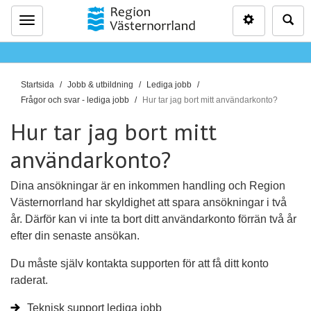
Inställninga
Sö
Meny
D
Startsida
Jobb & utbildning
Lediga jobb
u
Frågor och svar - lediga jobb
Hur tar jag bort mitt användarkonto?
ä
Hur tar jag bort mitt
r
h
användarkonto?
ä
r
Dina ansökningar är en inkommen handling och Region
:
Västernorrland har skyldighet att spara ansökningar i två
år. Därför kan vi inte ta bort ditt användarkonto förrän två år
efter din senaste ansökan.
Du måste själv kontakta supporten för att få ditt konto
raderat.
Teknisk support lediga jobb