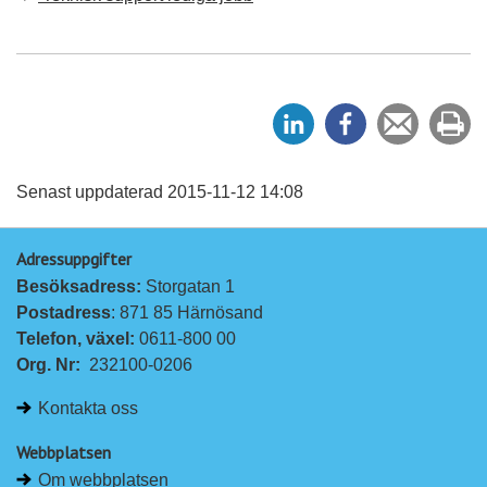
D
D
Tipsa
Sk
e
e
en
ut
l
l
vän
a
a
Senast uppdaterad 2015-11-12 14:08
p
p
Adressuppgifter
å
å
Besöksadress: 
Storgatan 1
L
F
Postadress
: 871 85 Härnösand
i
a
Telefon, växel: 
0611-800 00
n
c
Org. Nr:
232100-0206
k
e
e
b
Kontakta oss
d
o
I
o
Webbplatsen
n
k
Om webbplatsen