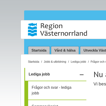
Startsida
Vård & hälsa
Utveckla Väs
D
Startsida
Jobb & utbildning
Lediga jobb
Frågor och s
u
Nu 
ä
–
Lediga jobb
r
f
h
Vi bes
Frågor och svar - lediga
ä
ä
jobb
r
:
l