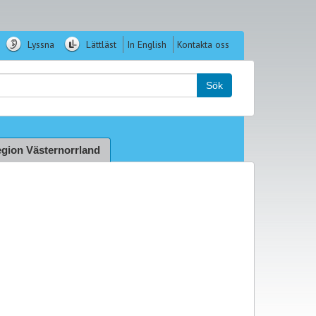
Lyssna
Lättläst
In English
Kontakta oss
k:
Sök
gion Västernorrland