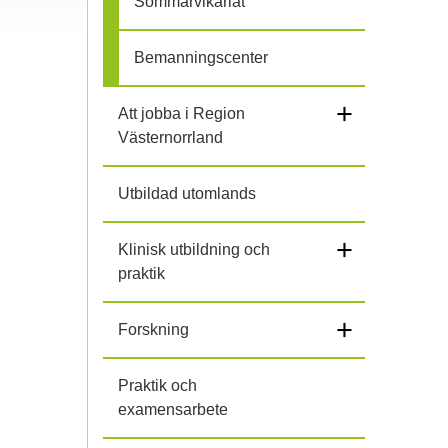
Sommarvikariat
l
Bemanningscenter
i
+
Att jobba i Region
h
Västernorrland
o
Utbildad utomlands
p
+
Klinisk utbildning och
praktik
+
Forskning
Praktik och
examensarbete