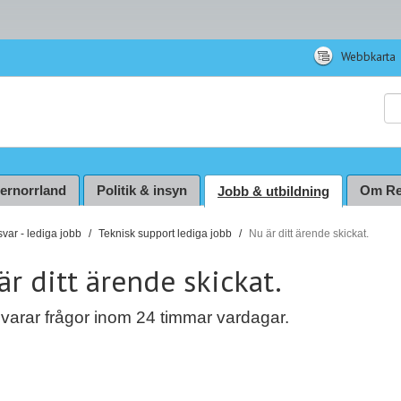
Webbkarta
Sö
ternorrland
Politik & insyn
Om Re
Jobb & utbildning
var - lediga jobb
Teknisk support lediga jobb
Nu är ditt ärende skickat.
är ditt ärende skickat.
varar frågor inom 24 timmar vardagar.