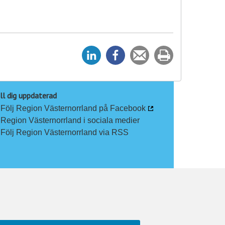
D
D
Tipsa
Skriv
e
e
en
ut
l
l
vän
a
a
ll dig uppdaterad
Följ Region Västernorrland på Facebook
p
p
Region Västernorrland i sociala medier
å
å
Följ Region Västernorrland via RSS
L
F
i
a
n
c
k
e
e
b
d
o
I
o
n
k