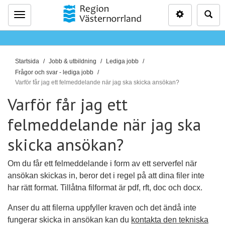
Inställninga
Sö
Meny
D
Startsida
Jobb & utbildning
Lediga jobb
u
Frågor och svar - lediga jobb
ä
Varför får jag ett felmeddelande när jag ska skicka ansökan?
r
Varför får jag ett
h
felmeddelande när jag ska
ä
r
skicka ansökan?
:
Om du får ett felmeddelande i form av ett serverfel när
ansökan skickas in, beror det i regel på att dina filer inte
har rätt format. Tillåtna filformat är pdf, rft, doc och docx.
Anser du att filerna uppfyller kraven och det ändå inte
fungerar skicka in ansökan kan du
kontakta den tekniska