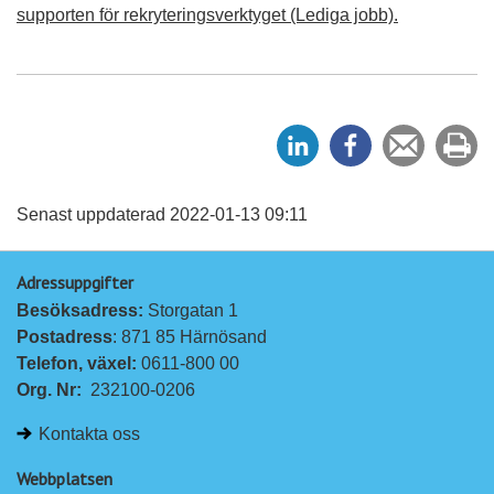
supporten för rekryteringsverktyget (Lediga jobb).
D
D
Tipsa
Sk
e
e
en
ut
l
l
vän
a
a
Senast uppdaterad 2022-01-13 09:11
p
p
Adressuppgifter
å
å
Besöksadress: 
Storgatan 1
L
F
Postadress
: 871 85 Härnösand
i
a
Telefon, växel: 
0611-800 00
n
c
Org. Nr:
232100-0206
k
e
e
b
Kontakta oss
d
o
I
o
Webbplatsen