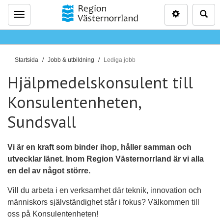
Inställninga
Sö
Meny
D
Startsida
Jobb & utbildning
Lediga jobb
u
Hjälpmedelskonsulent till
ä
r
Konsulentenheten,
h
Sundsvall
ä
r
:
Vi är en kraft som binder ihop, håller samman och
utvecklar länet. Inom Region Västernorrland är vi alla
en del av något större.
Vill du arbeta i en verksamhet där teknik, innovation och
människors självständighet står i fokus? Välkommen till
oss på Konsulentenheten!