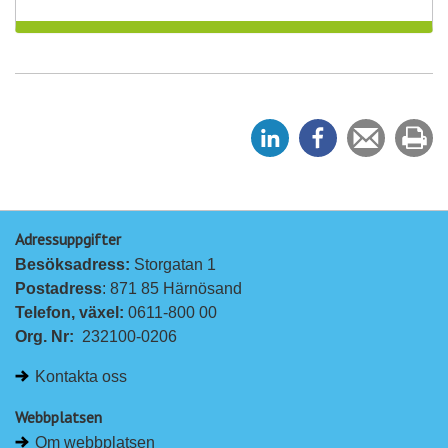
D
D
Tipsa
Sk
e
e
en
ut
l
l
vän
a
a
Adressuppgifter
p
p
Besöksadress: 
Storgatan 1
å
å
Postadress
: 871 85 Härnösand
L
F
Telefon, växel: 
0611-800 00
i
a
Org. Nr:
232100-0206
n
c
k
e
Kontakta oss
e
b
d
o
Webbplatsen
I
o
Om webbplatsen