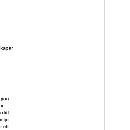
skaper
gion
ör
 ditt
miljö
r ett