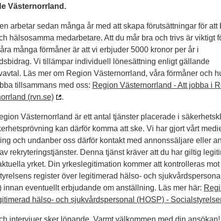
e Västernorrland.
n arbetar sedan många år med att skapa förutsättningar för att bi
och hälsosamma medarbetare. Att du mår bra och trivs är viktigt f
åra många förmåner är att vi erbjuder 5000 kronor per år i
rdsbidrag. Vi tillämpar individuell lönesättning enligt gällande
ivavtal. Läs mer om Region Västernorrland, våra förmåner och h
jobba tillsammans med oss:
Region Västernorrland - Att jobba i 
orrland (rvn.se)
.
gion Västernorrland är ett antal tjänster placerade i säkerhetsk
erhetsprövning kan därför komma att ske. Vi har gjort vårt medie
ring och undanber oss därför kontakt med annonssäljare eller a
av rekryteringstjänster. Denna tjänst kräver att du har giltig legit
 aktuella yrket. Din yrkeslegitimation kommer att kontrolleras mot
tyrelsens register över legitimerad hälso- och sjukvårdspersona
innan eventuellt erbjudande om anställning. Läs mer här:
Regi
gitimerad hälso- och sjukvårdspersonal (HOSP) - Socialstyrelse
ch intervjuer sker löpande. Varmt välkommen med din ansökan!