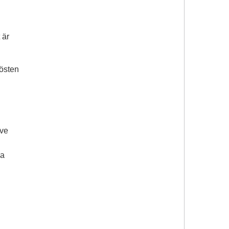
 är
hösten
ive
la