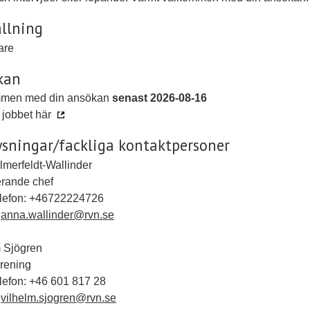
llning
dare
kan
men med din ansökan
senast 2026-08-16
jobbet här
sningar/fackliga kontaktpersoner
merfeldt-Wallinder
erande chef
elefon: +46722224726
:
anna.wallinder@rvn.se
m Sjögren
rening
lefon: +46 601 817 28
:
vilhelm.sjogren@rvn.se