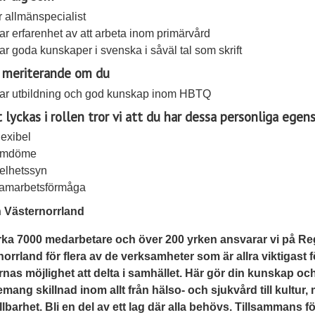
r allmänspecialist
ar erfarenhet av att arbeta inom primärvård
ar goda kunskaper i svenska i såväl tal som skrift
 meriterande om du
ar utbildning och god kunskap inom HBTQ
t lyckas i rollen tror vi att du har dessa personliga egen
lexibel
mdöme
elhetssyn
amarbetsförmåga
 Västernorrland
rka 7000 medarbetare och över 200 yrken ansvarar vi på Re
orrland för flera av de verksamheter som är allra viktigast f
nas möjlighet att delta i samhället. Här gör din kunskap och
ang skillnad inom allt från hälso- och sjukvård till kultur, 
lbarhet. Bli en del av ett lag där alla behövs. Tillsammans fö