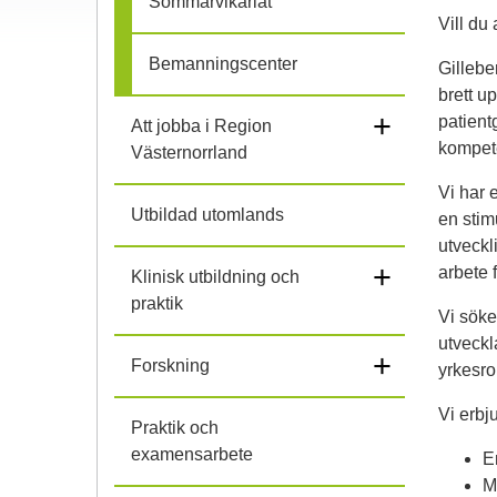
Sommarvikariat
Vill du
l
Bemanningscenter
Gillebe
i
brett u
+
patient
Att jobba i Region
h
kompet
Västernorrland
o
Vi har 
Utbildad utomlands
en stim
p
utveckl
+
arbete f
Klinisk utbildning och
praktik
Vi söke
utveckl
+
Forskning
yrkesro
Vi erbj
Praktik och
examensarbete
E
M