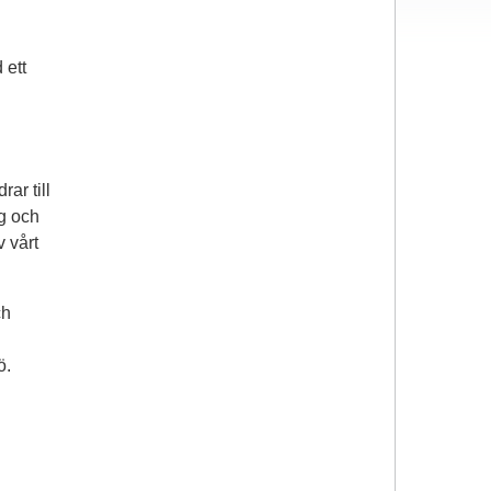
 ett
ar till
g och
 vårt
ch
ö.