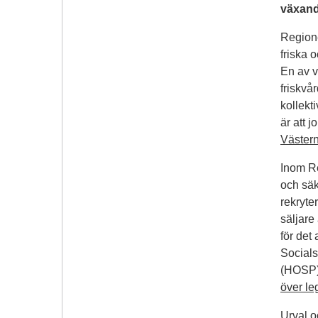
växand
Regione
friska 
En av v
friskvå
kollekt
är att 
Västern
Inom Re
och säk
rekryte
säljare 
för det
Socials
(HOSP) 
över le
Urval o