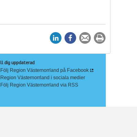
D
D
Tipsa
Skriv
e
e
en
ut
l
l
vän
a
a
ll dig uppdaterad
Följ Region Västernorrland på Facebook
p
p
Region Västernorrland i sociala medier
å
å
Följ Region Västernorrland via RSS
L
F
i
a
n
c
k
e
e
b
d
o
I
o
n
k