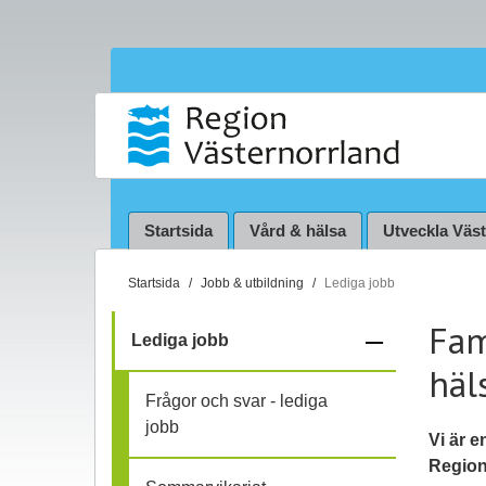
Startsida
Vård & hälsa
Utveckla Väs
D
Startsida
Jobb & utbildning
Lediga jobb
u
Fam
ä
–
Lediga jobb
r
häl
f
h
Frågor och svar - lediga
ä
ä
jobb
r
Vi är e
:
Region 
l