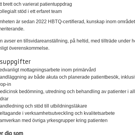
tt brett och varierat patientuppdrag
llegialt stöd i ett erfaret team
mheten är sedan 2022 HBTQ-certifierad, kunskap inom området
meriterande.
n avser en tillsvidareanställning, på heltid, med tillträde under 
nligt överenskommelse.
suppgifter
edvanligt mottagningsarbete inom primärvård
andläggning av både akuta och planerade patientbesök, inklus
rop-in
edicinsk bedömning, utredning och behandling av patienter i al
ldrar
andledning och stöd till utbildningsläkare
eltagande i verksamhetsutveckling och kvalitetsarbete
amverkan med övriga yrkesgrupper kring patienten
er dig som