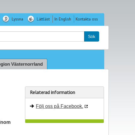
Lyssna
Lättläst
In English
Kontakta oss
k:
Sök
gion Västernorrland
Relaterad information
Följ oss på Facebook.
 Inom