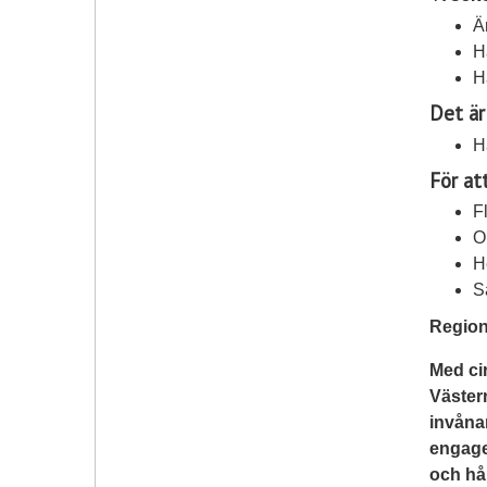
Ä
H
H
Det är
H
För at
F
O
H
S
Region
Med ci
Västern
invånar
engagem
och hål