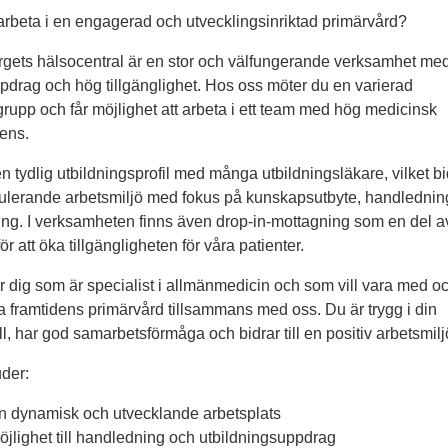
 arbeta i en engagerad och utvecklingsinriktad primärvård?
rgets hälsocentral är en stor och välfungerande verksamhet med
ppdrag och hög tillgänglighet. Hos oss möter du en varierad
grupp och får möjlighet att arbeta i ett team med hög medicinsk
ens.
en tydlig utbildningsprofil med många utbildningsläkare, vilket bidr
ulerande arbetsmiljö med fokus på kunskapsutbyte, handlednin
ing. I verksamheten finns även drop-in-mottagning som en del av
ör att öka tillgängligheten för våra patienter.
r dig som är specialist i allmänmedicin och som vill vara med o
a framtidens primärvård tillsammans med oss. Du är trygg i din
ll, har god samarbetsförmåga och bidrar till en positiv arbetsmilj
uder:
n dynamisk och utvecklande arbetsplats
öjlighet till handledning och utbildningsuppdrag