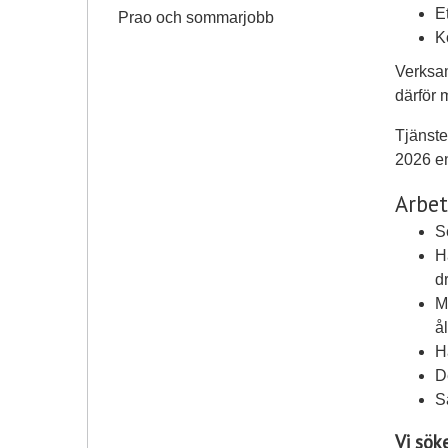
E
Prao och sommarjobb
Ko
Verksa
därför 
Tjänste
2026 e
Arbet
S
H
d
M
å
H
D
S
Vi sök