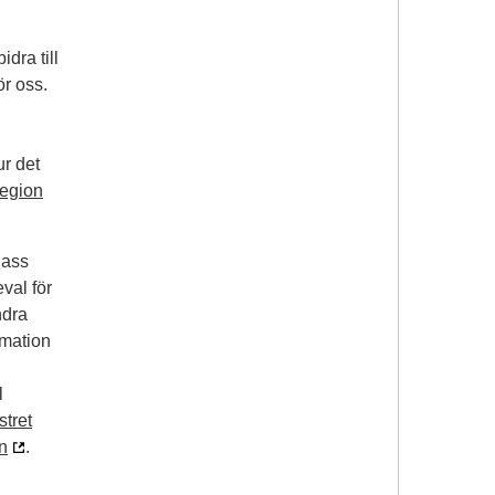
dra till
ör oss.
ur det
Region
lass
val för
ndra
imation
l
stret
n
.