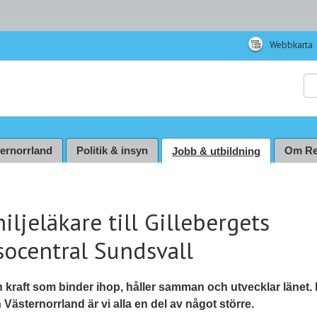
Webbkarta
Sö
ternorrland
Politik & insyn
Om Re
Jobb & utbildning
iljeläkare till Gillebergets
socentral Sundsvall
n kraft som binder ihop, håller samman och utvecklar länet.
Västernorrland är vi alla en del av något större.