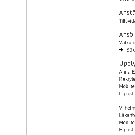
Anstä
Tillsvi
Ansö
Välkom
Sök 
Upply
Anna El
Rekryt
Mobilt
E-post
Vilhel
Läkarfö
Mobilte
E-post