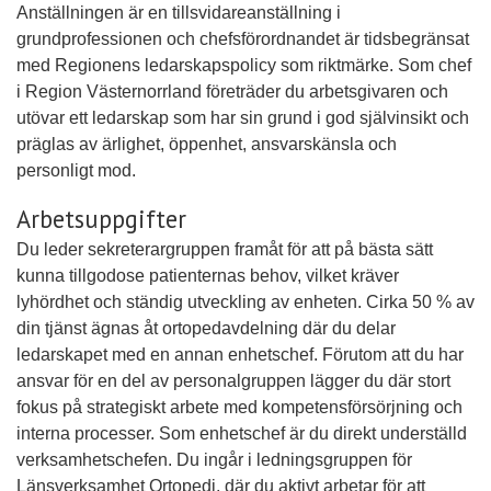
Anställningen är en tillsvidareanställning i
grundprofessionen och chefsförordnandet är tidsbegränsat
med Regionens ledarskapspolicy som riktmärke. Som chef
i Region Västernorrland företräder du arbetsgivaren och
utövar ett ledarskap som har sin grund i god självinsikt och
präglas av ärlighet, öppenhet, ansvarskänsla och
personligt mod.
Arbetsuppgifter
Du leder sekreterargruppen framåt för att på bästa sätt
kunna tillgodose patienternas behov, vilket kräver
lyhördhet och ständig utveckling av enheten. Cirka 50 % av
din tjänst ägnas åt ortopedavdelning där du delar
ledarskapet med en annan enhetschef. Förutom att du har
ansvar för en del av personalgruppen lägger du där stort
fokus på strategiskt arbete med kompetensförsörjning och
interna processer. Som enhetschef är du direkt underställd
verksamhetschefen. Du ingår i ledningsgruppen för
Länsverksamhet Ortopedi, där du aktivt arbetar för att