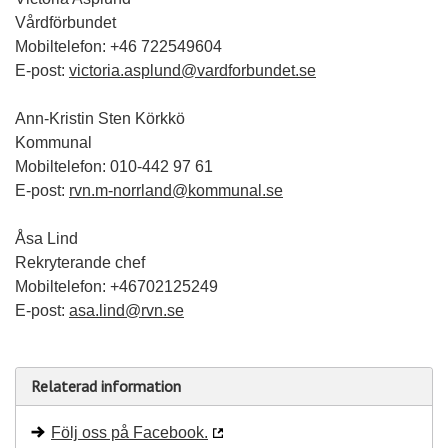
Vårdförbundet
Mobiltelefon: +46 722549604
E-post:
victoria.asplund@vardforbundet.se
Ann-Kristin Sten Körkkö
Kommunal
Mobiltelefon: 010-442 97 61
E-post:
rvn.m-norrland@kommunal.se
Åsa Lind
Rekryterande chef
Mobiltelefon: +46702125249
E-post:
asa.lind@rvn.se
Relaterad information
Följ oss på Facebook.