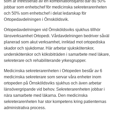
som är intresserad av en kombinationstjänst där du 50%
jobbar som enhetschef för medicinska sekreterarenheten
och 50% som enhetschef i delat ledarskap för
Ortopedavdelningen i Örnsköldsvik.
Ortopedavdelningen vid Örnsköldsviks sjukhus tillhör
länsverksamhet Ortopedi. Vårdavdelningen bedriver såväl
planerad som akut verksamhet, inriktad mot ortopediska
skador och sjukdomar. Här arbetar sjuksköterskor,
undersköterskor och köksbiträden i samarbete med läkare,
sekreterare och rehabiliterande yrkesgrupper.
Medicinska sekreterarenheten i Ortopeden består av 6
medicinska sekreterare som servar våra enheter inom
ortopeden på Örnsköldsviks sjukhus och även arbetar
länsövergripande vid behov. Sekreterarenheten jobbar i
nära samarbete med läkarna. Den medicinska
sekreterarenheten har stor kompetens kring patienternas
administrativa process.