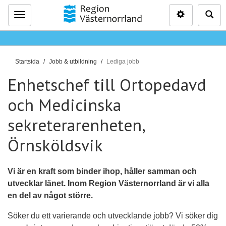
Inställninga
Sö
Meny
D
Startsida
Jobb & utbildning
Lediga jobb
u
Enhetschef till Ortopedavd
ä
r
och Medicinska
h
sekreterarenheten,
ä
r
Örnsköldsvik
:
Vi är en kraft som binder ihop, håller samman och
utvecklar länet. Inom Region Västernorrland är vi alla
en del av något större.
Söker du ett varierande och utvecklande jobb? Vi söker dig