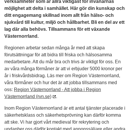
verksamheter som är allra viktigast för invånarnas
möjlighet att delta i samhället. Här gör din kunskap och
ditt engagemang skillnad inom allt från hälso- och
sjukvård till kultur, miljö och hållbarhet. Bli en del av ett
lag där alla behövs. Tillsammans för ett växande
Västernorrland.
Regionen arbetar sedan många år med att skapa
förutsättningar för att bidra till friska och hälsosamma
medarbetare. Att du mår bra och trivs är viktigt för oss. En
av våra många förmåner är att vi erbjuder 5000 kronor per
år i friskvårdsbidrag. Läs mer om Region Västernorrland,
våra förmåner och hur det är att jobba tillsammans med
oss:
Region Västernorrland - Att jobba i Region
Västernorrland (rvn.se)
.
Inom Region Västernorrland är ett antal tjänster placerade i
säkerhetsklass och säkerhetsprövning kan därför komma
att ske. Vi har gjort vårt medieval för rekrytering och
undanber oss därför kontakt med annonssäljare eller andra