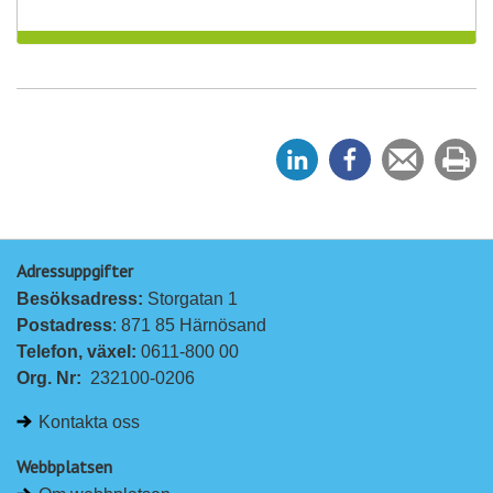
D
D
Tipsa
Sk
e
e
en
ut
l
l
vän
a
a
Adressuppgifter
p
p
Besöksadress: 
Storgatan 1
å
å
Postadress
: 871 85 Härnösand
L
F
Telefon, växel: 
0611-800 00
i
a
Org. Nr:
232100-0206
n
c
k
e
Kontakta oss
e
b
d
o
Webbplatsen
I
o