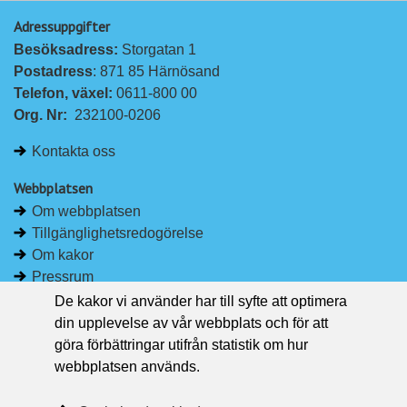
Adressuppgifter
p
p
Besöksadress: 
Storgatan 1
å
å
Postadress
: 871 85 Härnösand
L
F
Telefon, växel: 
0611-800 00
i
a
Org. Nr:
232100-0206
n
c
k
e
Kontakta oss
e
b
d
o
Webbplatsen
I
o
Om webbplatsen
n
k
Tillgänglighetsredogörelse
Om kakor
Pressrum
De kakor vi använder har till syfte att optimera
Håll dig uppdaterad
din upplevelse av vår webbplats och för att
Följ Region Västernorrland på Facebook
göra förbättringar utifrån statistik om hur
Region Västernorrland i sociala medier
webbplatsen används.
Följ Region Västernorrland via RSS