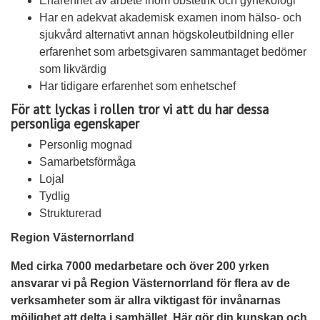
Erfarenhet av arbete inom obstetrik och gynekologi
Har en adekvat akademisk examen inom hälso- och
sjukvård alternativt annan högskoleutbildning eller
erfarenhet som arbetsgivaren sammantaget bedömer
som likvärdig
Har tidigare erfarenhet som enhetschef
För att lyckas i rollen tror vi att du har dessa
personliga egenskaper
Personlig mognad
Samarbetsförmåga
Lojal
Tydlig
Strukturerad
Region Västernorrland
Med cirka 7000 medarbetare och över 200 yrken
ansvarar vi på Region Västernorrland för flera av de
verksamheter som är allra viktigast för invånarnas
möjlighet att delta i samhället. Här gör din kunskap och