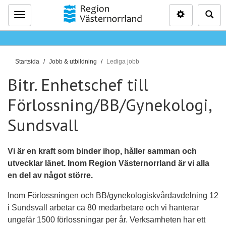
Inställninga
Sö
Meny
D
Startsida
Jobb & utbildning
Lediga jobb
u
Bitr. Enhetschef till
ä
r
Förlossning/BB/Gynekologi,
h
Sundsvall
ä
r
:
Vi är en kraft som binder ihop, håller samman och
utvecklar länet. Inom Region Västernorrland är vi alla
en del av något större.
Inom Förlossningen och BB/gynekologiskvårdavdelning 12
i Sundsvall arbetar ca 80 medarbetare och vi hanterar
ungefär 1500 förlossningar per år. Verksamheten har ett