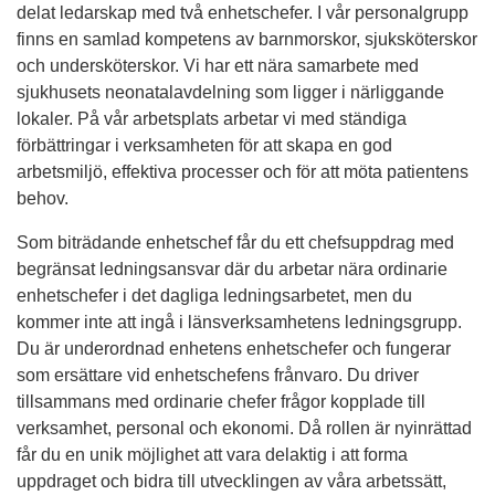
delat ledarskap med två enhetschefer. I vår personalgrupp
finns en samlad kompetens av barnmorskor, sjuksköterskor
och undersköterskor. Vi har ett nära samarbete med
sjukhusets neonatalavdelning som ligger i närliggande
lokaler. På vår arbetsplats arbetar vi med ständiga
förbättringar i verksamheten för att skapa en god
arbetsmiljö, effektiva processer och för att möta patientens
behov.
Som biträdande enhetschef får du ett chefsuppdrag med
begränsat ledningsansvar där du arbetar nära ordinarie
enhetschefer i det dagliga ledningsarbetet, men du
kommer inte att ingå i länsverksamhetens ledningsgrupp.
Du är underordnad enhetens enhetschefer och fungerar
som ersättare vid enhetschefens frånvaro. Du driver
tillsammans med ordinarie chefer frågor kopplade till
verksamhet, personal och ekonomi. Då rollen är nyinrättad
får du en unik möjlighet att vara delaktig i att forma
uppdraget och bidra till utvecklingen av våra arbetssätt,