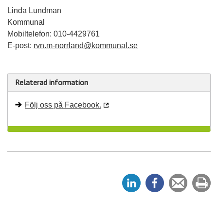
Linda Lundman
Kommunal
Mobiltelefon: 010-4429761
E-post:
rvn.m-norrland@kommunal.se
Relaterad information
Följ oss på Facebook.
D
D
Tipsa
Sk
e
e
en
ut
l
l
vän
a
a