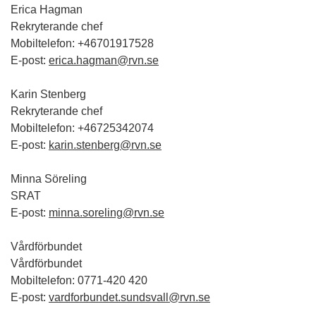
Erica Hagman
Rekryterande chef
Mobiltelefon: +46701917528
E-post:
erica.hagman@rvn.se
Karin Stenberg
Rekryterande chef
Mobiltelefon: +46725342074
E-post:
karin.stenberg@rvn.se
Minna Söreling
SRAT
E-post:
minna.soreling@rvn.se
Vårdförbundet
Vårdförbundet
Mobiltelefon: 0771-420 420
E-post:
vardforbundet.sundsvall@rvn.se