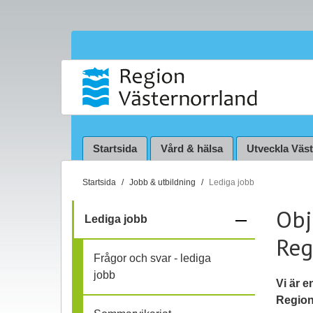
Startsida
Vård & hälsa
Utveckla Väs
D
Startsida
Jobb & utbildning
Lediga jobb
u
Obj
ä
–
Lediga jobb
r
Reg
f
h
Frågor och svar - lediga
ä
ä
jobb
r
Vi är e
:
Region 
l