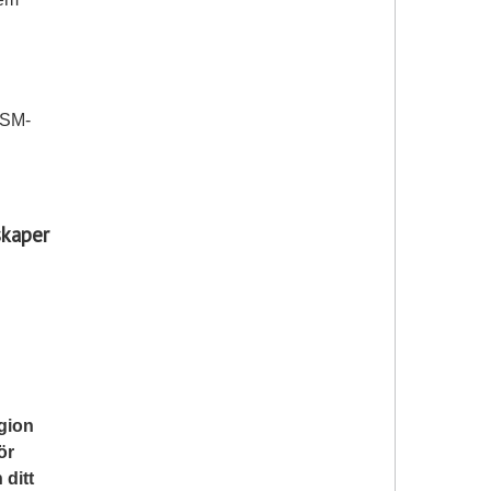
ESM-
skaper
gion
ör
 ditt