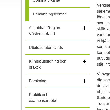
Sommarvikariat
Verksam
l
säkerhe
Bemanningscenter
förvalt
i
stor ut
+
Att jobba i Region
h
sköts a
Västernorrland
variera
o
vi hjäl
som du 
Utbildad utomlands
p
kompete
huvudsa
+
Klinisk utbildning och
står inf
praktik
Vi bygg
+
dig som
Forskning
del av 
objekts
Praktik och
(Enterp
examensarbete
- det ä
fungera