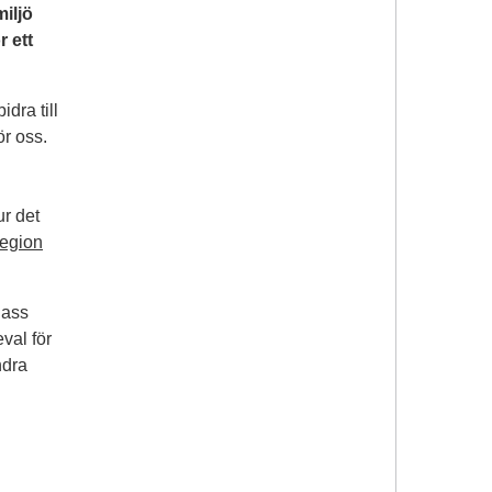
miljö
r ett
dra till
ör oss.
ur det
Region
lass
val för
ndra