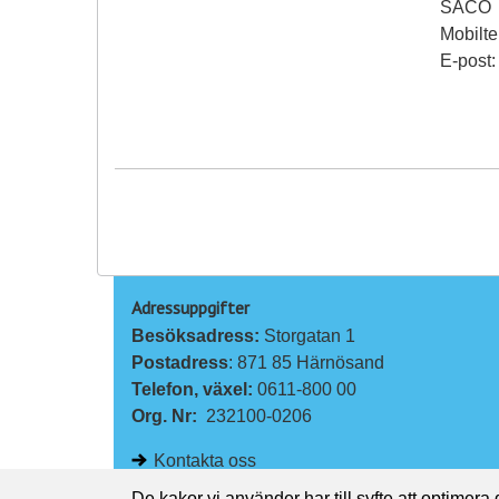
SACO
Mobilt
E-post
Adressuppgifter
Besöksadress: 
Storgatan 1
Postadress
: 871 85 Härnösand
Telefon, växel: 
0611-800 00
Org. Nr:
232100-0206
Kontakta oss
De kakor vi använder har till syfte att optimera