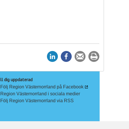
D
D
Tipsa
Skriv
e
e
en
ut
l
l
vän
a
a
ll dig uppdaterad
Följ Region Västernorrland på Facebook
p
p
Region Västernorrland i sociala medier
å
å
Följ Region Västernorrland via RSS
L
F
i
a
n
c
k
e
e
b