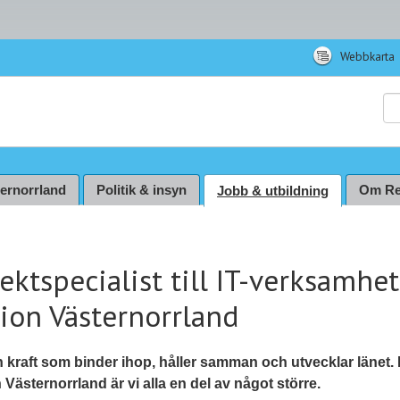
Webbkarta
Sö
ternorrland
Politik & insyn
Om Re
Jobb & utbildning
ektspecialist till IT-verksamhet
ion Västernorrland
n kraft som binder ihop, håller samman och utvecklar länet.
Västernorrland är vi alla en del av något större.