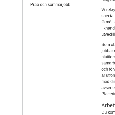
Prao och sommarjobb
Vi rekr
special
få möjli
liknand
utveckl
Som obj
jobbar 
plattfo
samarbe
och för
är utfo
med din
avser e
Placeri
Arbet
Du kom