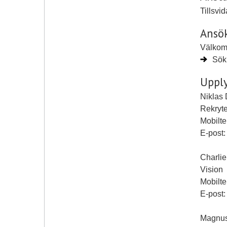
Tillsvi
Ansö
Välkom
Sök 
Upply
Niklas
Rekryt
Mobilt
E-post
Charlie
Vision
Mobilte
E-post
Magnus