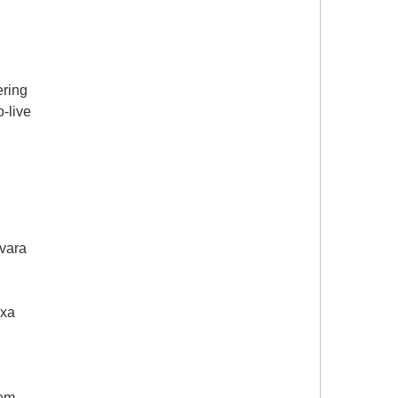
ering
o-live
h
vara
exa
dem