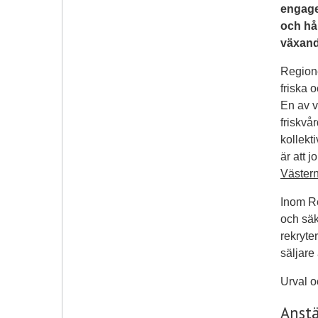
engagem
och hål
växand
Regione
friska 
En av v
friskvå
kollekt
är att 
Västern
Inom Re
och säk
rekryte
säljare 
Urval o
Anstä