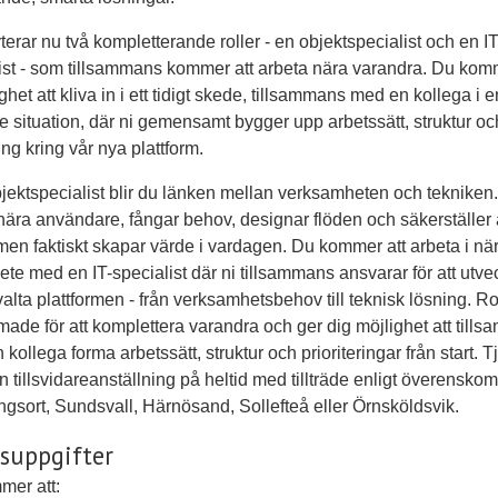
yterar nu två kompletterande roller - en objektspecialist och en IT
ist - som tillsammans kommer att arbeta nära varandra. Du komm
ghet att kliva in i ett tidigt skede, tillsammans med en kollega i e
e situation, där ni gemensamt bygger upp arbetssätt, struktur oc
ing kring vår nya plattform.
ektspecialist blir du länken mellan verksamheten och tekniken
nära användare, fångar behov, designar flöden och säkerställer 
rmen faktiskt skapar värde i vardagen. Du kommer att arbeta i nä
te med en IT-specialist där ni tillsammans ansvarar för att utve
valta plattformen - från verksamhetsbehov till teknisk lösning. Ro
rmade för att komplettera varandra och ger dig möjlighet att till
 kollega forma arbetssätt, struktur och prioriteringar från start. 
n tillsvidareanställning på heltid med tillträde enligt överensko
ngsort, Sundsvall, Härnösand, Sollefteå eller Örnsköldsvik.
suppgifter
mer att: