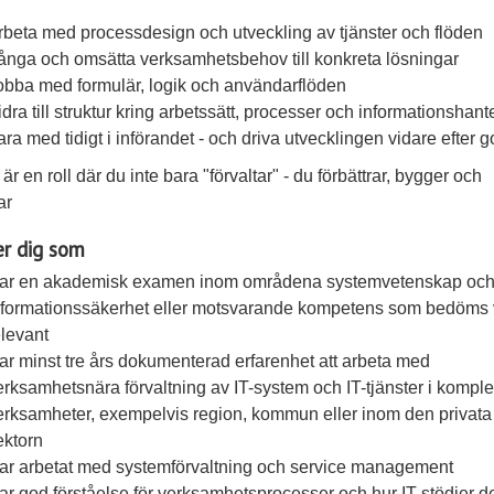
rbeta med processdesign och utveckling av tjänster och flöden
ånga och omsätta verksamhetsbehov till konkreta lösningar
obba med formulär, logik och användarflöden
idra till struktur kring arbetssätt, processer och informationshant
ara med tidigt i införandet - och driva utvecklingen vidare efter g
är en roll där du inte bara "förvaltar" - du förbättrar, bygger och
ar
er dig som
ar en akademisk examen inom områdena systemvetenskap oc
nformationssäkerhet eller motsvarande kompetens som bedöms 
elevant
ar minst tre års dokumenterad erfarenhet att arbeta med
erksamhetsnära förvaltning av IT-system och IT-tjänster i kompl
erksamheter, exempelvis region, kommun eller inom den privata
ektorn
ar arbetat med systemförvaltning och service management
ar god förståelse för verksamhetsprocesser och hur IT stödjer 