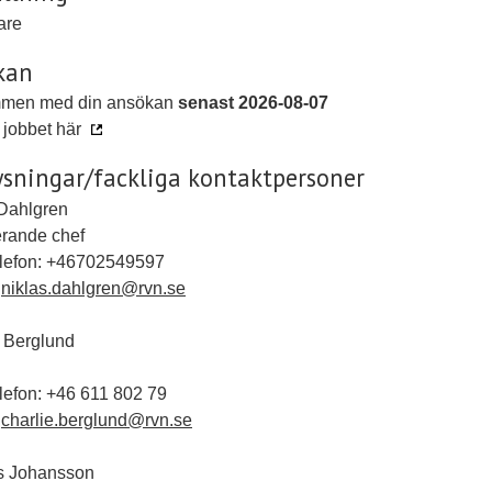
dare
kan
men med din ansökan
senast 2026-08-07
jobbet här
sningar/fackliga kontaktpersoner
 Dahlgren
erande chef
elefon: +46702549597
:
niklas.dahlgren@rvn.se
 Berglund
lefon: +46 611 802 79
:
charlie.berglund@rvn.se
 Johansson