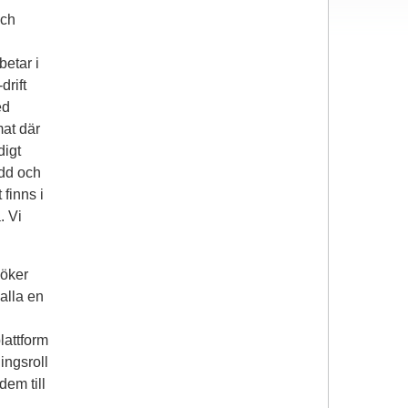
och
betar i
drift
ed
mat där
digt
edd och
finns i
. Vi
söker
alla en
lattform
ingsroll
dem till