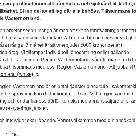
ang skillnad inom allt från hälso- och sjukvård till kultur, 
lbarhet. Bli en del av ett lag där alla behövs. Tillsammans fö
e Västernorrland.
n arbetar sedan många år med att skapa förutsättningar för att bi
och hälsosamma medarbetare. Att du mår bra och trivs är viktigt f
åra många förmåner är att vi erbjuder 5000 kronor per år i
rdsbidrag. Vi tillämpar individuell lönesättning enligt gällande
ivavtal. Läs mer om Region Västernorrland, våra förmåner och h
jobba tillsammans med oss:
Region Västernorrland - Att jobba i 
orrland (rvn.se)
.
gion Västernorrland är ett antal tjänster placerade i säkerhetsk
erhetsprövning kan därför komma att ske. Vi har gjort vårt medie
ring och undanber oss därför kontakt med annonssäljare eller a
av rekryteringstjänster.
ch intervjuer sker löpande. Varmt välkommen med din ansökan!
llning