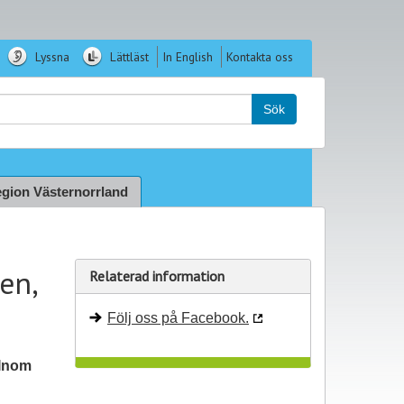
Lyssna
Lättläst
In English
Kontakta oss
k:
Sök
gion Västernorrland
en,
Relaterad information
Följ oss på Facebook.
 Inom