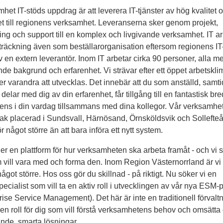
het IT-stöds uppdrag är att leverera IT-tjänster av hög kvalitet 
t till regionens verksamhet. Leveranserna sker genom projekt,
ning och support till en komplex och livgivande verksamhet. IT ar
sträckning även som beställarorganisation eftersom regionens IT-
v en extern leverantör. Inom IT arbetar cirka 90 personer, alla m
nde bakgrund och erfarenhet. Vi strävar efter ett öppet arbetskli
per varandra att utvecklas. Det innebär att du som anställd, samti
delar med dig av din erfarenhet, får tillgång till en fantastisk br
ns i din vardag tillsammans med dina kollegor. Vår verksamhet 
k placerad i Sundsvall, Härnösand, Örnsköldsvik och Sollefteå
ör något större än att bara införa ett nytt system.
er en plattform för hur verksamheten ska arbeta framåt - och vi 
 vill vara med och forma den. Inom Region Västernorrland är vi 
något större. Hos oss gör du skillnad - på riktigt. Nu söker vi en
pecialist som vill ta en aktiv roll i utvecklingen av vår nya ESM-p
rise Service Management). Det här är inte en traditionell förvaltn
r en roll för dig som vill förstå verksamhetens behov och omsätta 
nde, smarta lösningar.