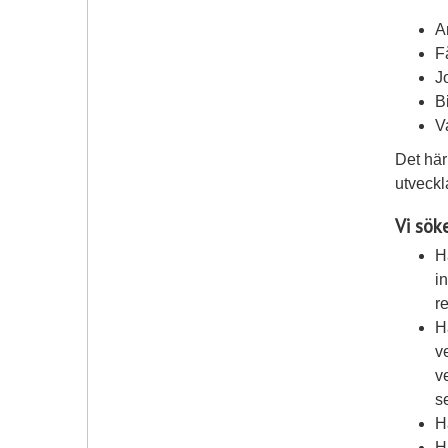
A
F
J
B
V
Det här 
utveckl
Vi sök
H
i
r
H
v
v
s
H
H