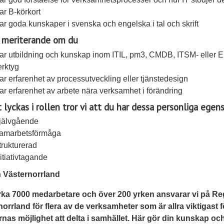
ar B-körkort
ar goda kunskaper i svenska och engelska i tal och skrift
 meriterande om du
ar utbildning och kunskap inom ITIL, pm3, CMDB, ITSM- eller 
erktyg
ar erfarenhet av processutveckling eller tjänstedesign
ar erfarenhet av arbete nära verksamhet i förändring
t lyckas i rollen tror vi att du har dessa personliga egen
jälvgående
amarbetsförmåga
trukturerad
nitiativtagande
 Västernorrland
rka 7000 medarbetare och över 200 yrken ansvarar vi på Re
orrland för flera av de verksamheter som är allra viktigast f
nas möjlighet att delta i samhället. Här gör din kunskap och