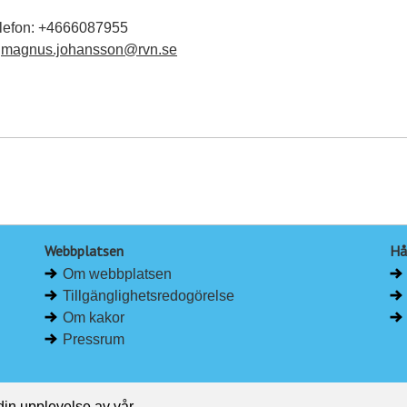
elefon: +4666087955
:
magnus.johansson@rvn.se
Webbplatsen
Hå
Om webbplatsen
Tillgänglighetsredogörelse
Om kakor
Pressrum
 din upplevelse av vår