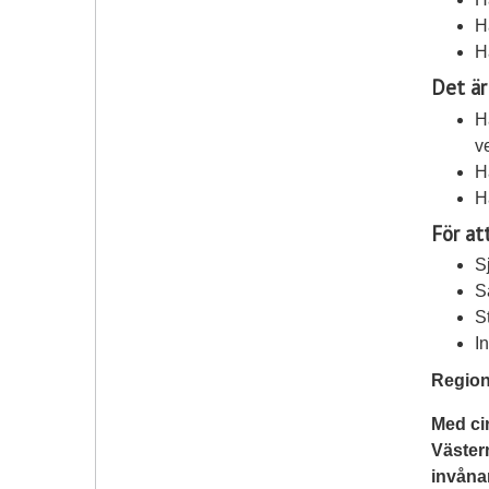
H
H
Det är
H
v
H
H
För at
S
S
S
I
Region
Med ci
Västern
invånar