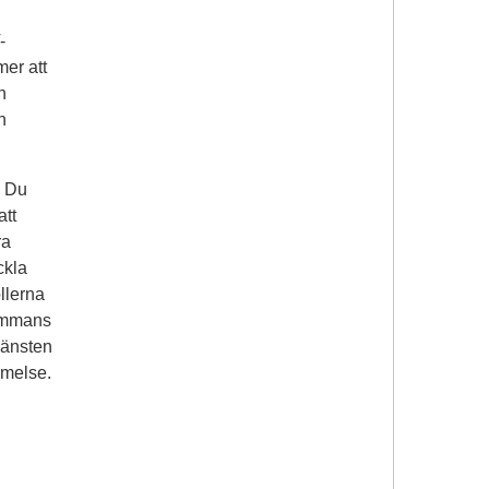
-
er att
n
h
. Du
att
ra
ckla
llerna
sammans
Tjänsten
mmelse.