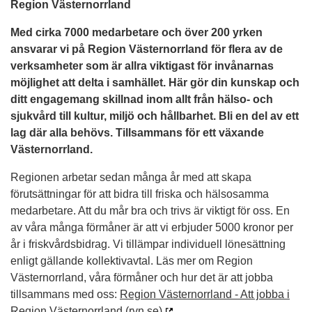
Region Västernorrland
Med cirka 7000 medarbetare och över 200 yrken
ansvarar vi på Region Västernorrland för flera av de
verksamheter som är allra viktigast för invånarnas
möjlighet att delta i samhället. Här gör din kunskap och
ditt engagemang skillnad inom allt från hälso- och
sjukvård till kultur, miljö och hållbarhet. Bli en del av ett
lag där alla behövs. Tillsammans för ett växande
Västernorrland.
Regionen arbetar sedan många år med att skapa
förutsättningar för att bidra till friska och hälsosamma
medarbetare. Att du mår bra och trivs är viktigt för oss. En
av våra många förmåner är att vi erbjuder 5000 kronor per
år i friskvårdsbidrag. Vi tillämpar individuell lönesättning
enligt gällande kollektivavtal. Läs mer om Region
Västernorrland, våra förmåner och hur det är att jobba
tillsammans med oss:
Region Västernorrland - Att jobba i
Region Västernorrland (rvn.se)
.