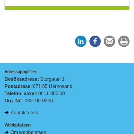
D
D
Tipsa
Sk
e
e
en
ut
l
l
vän
a
a
Adressuppgifter
p
p
Besöksadress: 
Storgatan 1
å
å
Postadress
: 871 85 Härnösand
L
F
Telefon, växel: 
0611-800 00
i
a
Org. Nr:
232100-0206
n
c
k
e
Kontakta oss
e
b
d
o
Webbplatsen
I
o
Om webbplatsen