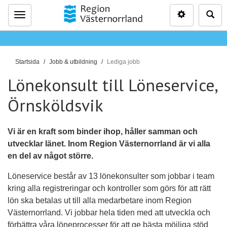
Inställninga
Sö
Meny
D
Startsida
Jobb & utbildning
Lediga jobb
u
Lönekonsult till Löneservice,
ä
r
Örnsköldsvik
h
ä
Vi är en kraft som binder ihop, håller samman och
r
utvecklar länet. Inom Region Västernorrland är vi alla
:
en del av något större.
Löneservice består av 13 lönekonsulter som jobbar i team
kring alla registreringar och kontroller som görs för att rätt
lön ska betalas ut till alla medarbetare inom Region
Västernorrland. Vi jobbar hela tiden med att utveckla och
förbättra våra löneprocesser för att ge bästa möjliga stöd