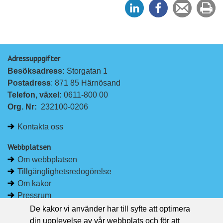
D
D
Tipsa
Sk
e
e
en
ut
l
l
vän
a
a
Adressuppgifter
p
p
Besöksadress: 
Storgatan 1
å
å
Postadress
: 871 85 Härnösand
L
F
Telefon, växel: 
0611-800 00
i
a
Org. Nr:
232100-0206
n
c
k
e
Kontakta oss
e
b
d
o
Webbplatsen
I
o
Om webbplatsen
n
k
Tillgänglighetsredogörelse
Om kakor
Pressrum
De kakor vi använder har till syfte att optimera
Håll dig uppdaterad
din upplevelse av vår webbplats och för att