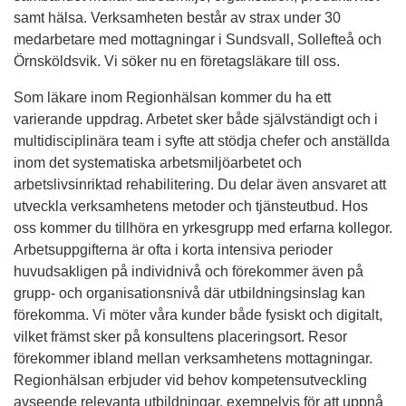
samt hälsa. Verksamheten består av strax under 30
medarbetare med mottagningar i Sundsvall, Sollefteå och
Örnsköldsvik. Vi söker nu en företagsläkare till oss.
Som läkare inom Regionhälsan kommer du ha ett
varierande uppdrag. Arbetet sker både självständigt och i
multidisciplinära team i syfte att stödja chefer och anställda
inom det systematiska arbetsmiljöarbetet och
arbetslivsinriktad rehabilitering. Du delar även ansvaret att
utveckla verksamhetens metoder och tjänsteutbud. Hos
oss kommer du tillhöra en yrkesgrupp med erfarna kollegor.
Arbetsuppgifterna är ofta i korta intensiva perioder
huvudsakligen på individnivå och förekommer även på
grupp- och organisationsnivå där utbildningsinslag kan
förekomma. Vi möter våra kunder både fysiskt och digitalt,
vilket främst sker på konsultens placeringsort. Resor
förekommer ibland mellan verksamhetens mottagningar.
Regionhälsan erbjuder vid behov kompetensutveckling
avseende relevanta utbildningar, exempelvis för att uppnå