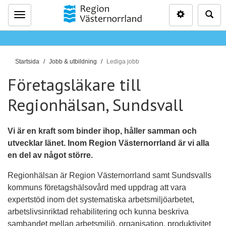
Inställninga
Sö
Meny
D
Startsida
Jobb & utbildning
Lediga jobb
u
Företagsläkare till
ä
r
Regionhälsan, Sundsvall
h
ä
Vi är en kraft som binder ihop, håller samman och
r
utvecklar länet. Inom Region Västernorrland är vi alla
:
en del av något större.
Regionhälsan är Region Västernorrland samt Sundsvalls
kommuns företagshälsovård med uppdrag att vara
expertstöd inom det systematiska arbetsmiljöarbetet,
arbetslivsinriktad rehabilitering och kunna beskriva
sambandet mellan arbetsmiljö, organisation, produktivitet