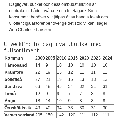
Dagligvarubutiker och dess ombudsfunktion är
centrala för både invånare och företagare. Som
konsument behöver vi hjälpas åt att handla lokalt och
vi offentliga aktörer behöver ge det stöd vi kan, säger
Ann Charlotte Larsson.
Utveckling för dagligvarubutiker med
fullsortiment
Kommun
2000
2005
2010
2015
2020
2023
2024
Härnösand
14
9
10
10
10
10
10
Kramfors
22
19
15
12
11
11
11
Sollefteå
27
21
19
15
13
13
13
Sundsvall
63
48
45
34
32
31
31
Timrå
12
9
9
7
7
8
8
Ånge
18
14
10
9
8
8
8
Örnsköldsvik
49
40
34
33
30
31
30
Västernorrland
205
150
142
120
111
112
111