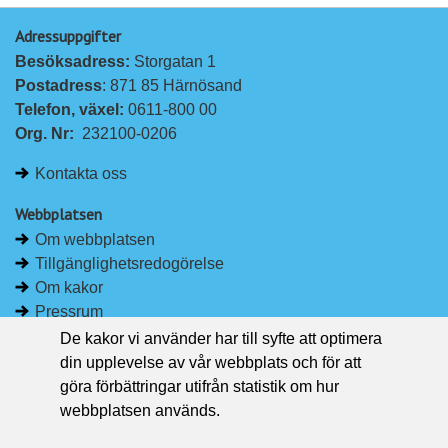
p
p
Adressuppgifter
å
å
Besöksadress: 
Storgatan 1
L
F
Postadress
: 871 85 Härnösand
i
a
Telefon, växel: 
0611-800 00
n
c
Org. Nr:
232100-0206
k
e
e
b
Kontakta oss
d
o
I
o
Webbplatsen
n
k
Om webbplatsen
Tillgänglighetsredogörelse
Om kakor
Pressrum
De kakor vi använder har till syfte att optimera
Håll dig uppdaterad
din upplevelse av vår webbplats och för att
Följ Region Västernorrland på Facebook
göra förbättringar utifrån statistik om hur
Region Västernorrland i sociala medier
webbplatsen används.
Följ Region Västernorrland via RSS