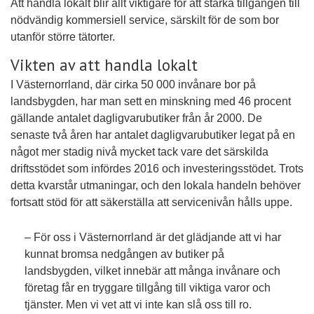
Att handla lokalt blir allt viktigare för att stärka tillgången till
nödvändig kommersiell service, särskilt för de som bor
utanför större tätorter.
Vikten av att handla lokalt
I Västernorrland, där cirka 50 000 invånare bor på
landsbygden, har man sett en minskning med 46 procent
gällande antalet dagligvarubutiker från år 2000. De
senaste två åren har antalet dagligvarubutiker legat på en
något mer stadig nivå mycket tack vare det särskilda
driftsstödet som infördes 2016 och investeringsstödet. Trots
detta kvarstår utmaningar, och den lokala handeln behöver
fortsatt stöd för att säkerställa att servicenivån hålls uppe.
– För oss i Västernorrland är det glädjande att vi har
kunnat bromsa nedgången av butiker på
landsbygden, vilket innebär att många invånare och
företag får en tryggare tillgång till viktiga varor och
tjänster. Men vi vet att vi inte kan slå oss till ro.