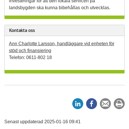
investeringar för att den lokala servicen på
landsbygden ska kunna bibehållas och utvecklas.
Kontakta oss
Ann Charlotte Larsson, handläggare vid enheten för
stöd och finansiering
Telefon: 0611-802 18
D
D
Tipsa
Sk
e
e
en
ut
l
l
vän
a
a
Senast uppdaterad 2025-01-16 09:41