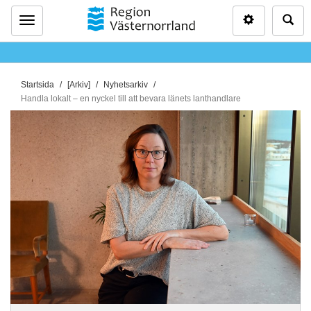
Inställninga
Sö
Meny
D
Startsida
[Arkiv]
Nyhetsarkiv
u
Handla lokalt – en nyckel till att bevara länets lanthandlare
ä
r
h
ä
r
: