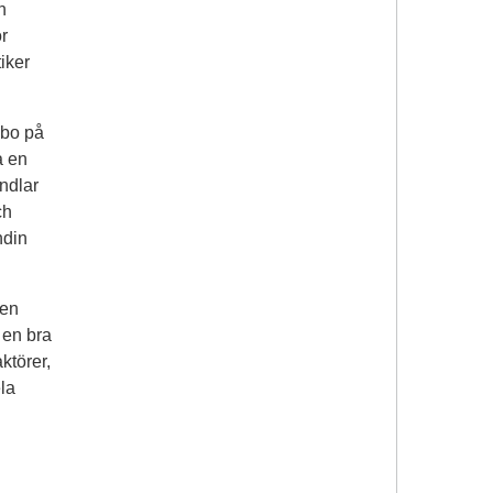
h
ör
iker
 bo på
a en
andlar
ch
ndin
 en
 en bra
ktörer,
ela