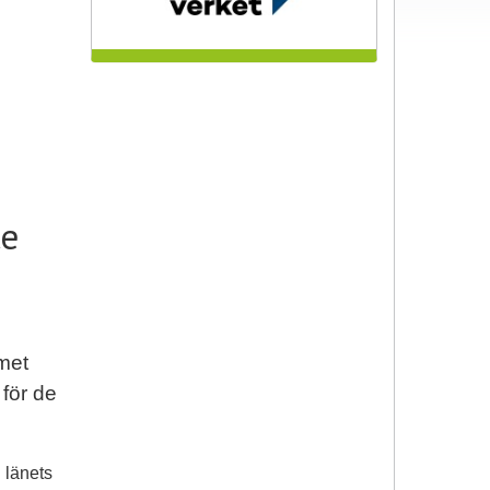
ce
mmet
 för de
 länets