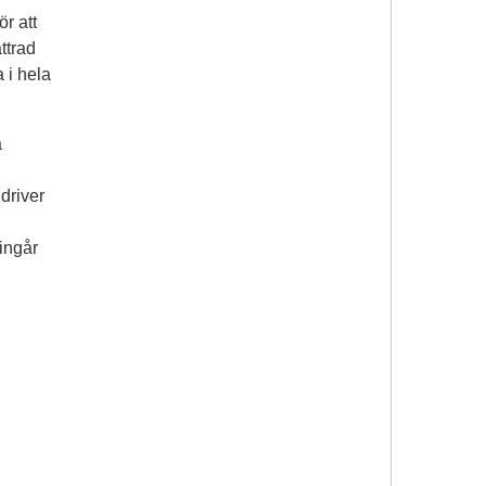
r att
ttrad
a i hela
a
driver
ingår