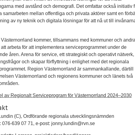
garna med avstånd och demografi. Det omfattar också initiativ fö
a samarbeten mellan offentliga och privata aktörer samt en förbä
ing av ny teknik och digitala lösningar för att nå ut till invånarn
 Västernorrland kommer, tillsammans med kommuner och andr
, att arbeta för att implementera serviceprogrammet under de
e åren. Arena för service, ett strategiskt och operativt nätverk, 
ingsfrågor och skapar förflyttning i enlighet med det regionala
programmet. Region Västernorrland är sammankallande, därtill 
relsen Västernorrland och regionens kommuner och länets två
områden.
el av Regionalt Serviceprogram för Västernorrland 2024–2030
akt
Lundin (C), Ordförande regionala utvecklingsnämnden
: 076-639 07 71, e-post: jonny.lundin@rvn.se