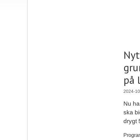
Nyt
gru
på 
2024-10
Nu har
ska bi
drygt 
Program