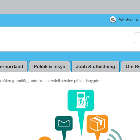
Webbkarta
Sö
ternorrland
Politik & insyn
Jobb & utbildning
Om Re
a säkra grundläggande kommersiell service på landsbygden