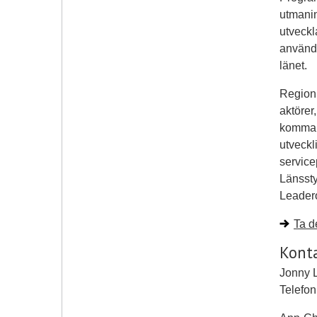
utmanin
utveckl
användn
länet.
Region
aktörer
kommand
utveckl
service
Länssty
Leader
Ta d
Kont
Jonny 
Telefon