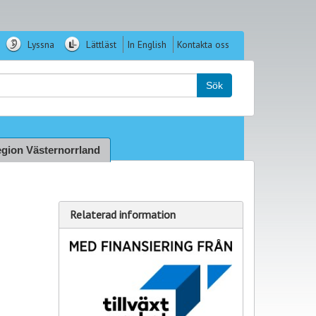
Lyssna
Lättläst
In English
Kontakta oss
k:
Sök
gion Västernorrland
Relaterad information