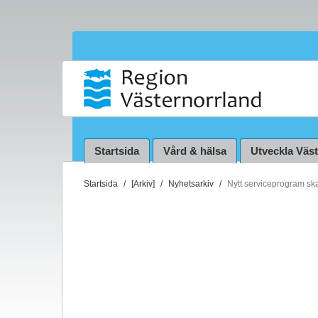
Startsida
Vård & hälsa
Utveckla Väs
D
Startsida
[Arkiv]
Nyhetsarkiv
Nytt serviceprogram sk
u
ä
r
h
ä
r
: