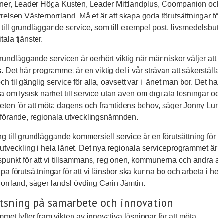
er, Leader Höga Kusten, Leader Mittlandplus, Coompanion oc
relsen Västernorrland. Målet är att skapa goda förutsättningar f
g till grundläggande service, som till exempel post, livsmedelsbut
tala tjänster.
rundläggande servicen är oerhört viktig när människor väljer att
s. Det här programmet är en viktig del i vår strävan att säkerställ
och tillgänglig service för alla, oavsett var i länet man bor. Det h
ra om fysisk närhet till service utan även om digitala lösningar o
ten för att möta dagens och framtidens behov, säger Jonny Lu
dförande, regionala utvecklingsnämnden.
ång till grundläggande kommersiell service är en förutsättning för
 utveckling i hela länet. Det nya regionala serviceprogrammet är
punkt för att vi tillsammans, regionen, kommunerna och andra a
pa förutsättningar för att vi länsbor ska kunna bo och arbeta i h
orrland, säger landshövding Carin Jämtin.
tsning på samarbete och innovation
met lyfter fram vikten av innovativa lösningar för att möta