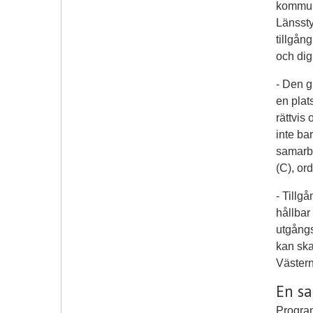
kommun
Länssty
tillgån
och digi
- Den g
en plat
rättvis 
inte ba
samarbe
(C), or
- Tillg
hållbar
utgångs
kan ska
Västern
En sa
Program