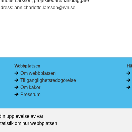
rlotte Larsson, projektledare/handläggare
dress: ann.charlotte.larsson@rvn.se
Webbplatsen
Hå
Om webbplatsen
Tillgänglighetsredogörelse
Om kakor
Pressrum
 din upplevelse av vår
 statistik om hur webbplatsen