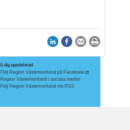
D
D
Tipsa
Skriv
e
e
en
ut
l
l
vän
a
a
ll dig uppdaterad
Följ Region Västernorrland på Facebook
p
p
Region Västernorrland i sociala medier
å
å
Följ Region Västernorrland via RSS
L
F
i
a
n
c
k
e
e
b
d
o
I
o