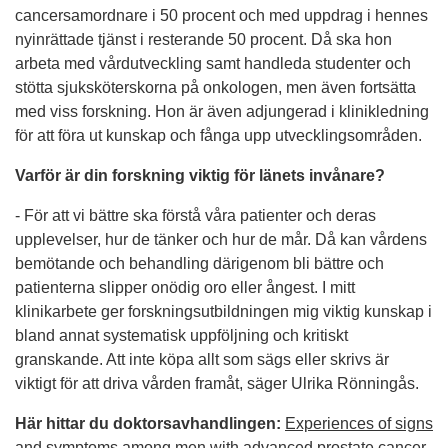
cancersamordnare i 50 procent och med uppdrag i hennes
nyinrättade tjänst i resterande 50 procent. Då ska hon
arbeta med vårdutveckling samt handleda studenter och
stötta sjuksköterskorna på onkologen, men även fortsätta
med viss forskning. Hon är även adjungerad i klinikledning
för att föra ut kunskap och fånga upp utvecklingsområden.
Varför är din forskning viktig för länets invånare?
- För att vi bättre ska förstå våra patienter och deras
upplevelser, hur de tänker och hur de mår. Då kan vårdens
bemötande och behandling därigenom bli bättre och
patienterna slipper onödig oro eller ångest. I mitt
klinikarbete ger forskningsutbildningen mig viktig kunskap i
bland annat systematisk uppföljning och kritiskt
granskande. Att inte köpa allt som sägs eller skrivs är
viktigt för att driva vården framåt, säger Ulrika Rönningås.
Här hittar du doktorsavhandlingen:
Experiences of signs
and symptoms among men with advanced prostate cancer