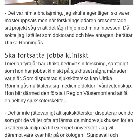
- Det var himla bra tajming, jag skulle egentligen skriva en
masteruppsats men när forskningsledaren presenterade
sitt projekt såg vi att det låg i linje med mina intressen. Då
sökte jag i stället som doktorand och blev antagen, berättar
Ulrika Rönningås.
Ska fortsätta jobba kliniskt
I mer än fyra år har Ulrika bedrivit sin forskning, samtidigt
som hon har jobbat kliniskt på sjukhuset några månader
varje år. Som disputerad sjuksköterska kan Ulrika
Rönningås nu titulera sig medicine doktor i vårdvetenskap.
Hon blir därmed den första i Region Västernorrland att få
en helt ny sjukskötersketitel.
- Det är inte jättevanligt att sjuksköterskor disputerar och de
som gör de väljer ofta att lämna de mindre sjukhusen för en
akademisk miljö på till exempel universitet. Jag vill
däremot vara kvar här på onkologen i Sundsvall och