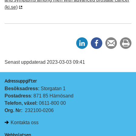
(ki.se)
D
D
Tipsa
Sk
e
e
en
ut
l
l
vän
a
a
Senast uppdaterad 2023-03-03 09:41
p
p
Adressuppgifter
å
å
Besöksadress: 
Storgatan 1
L
F
Postadress
: 871 85 Härnösand
i
a
Telefon, växel: 
0611-800 00
n
c
Org. Nr:
232100-0206
k
e
e
b
Kontakta oss
d
o
I
o
Webbplatsen