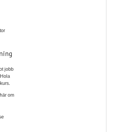
tor
tning
ot jobb
å Hola
kurs.
åhär om
se