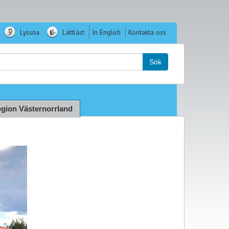
Lyssna
Lättläst
In English
Kontakta oss
k:
Sök
gion Västernorrland