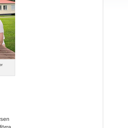
er
rsen
förra