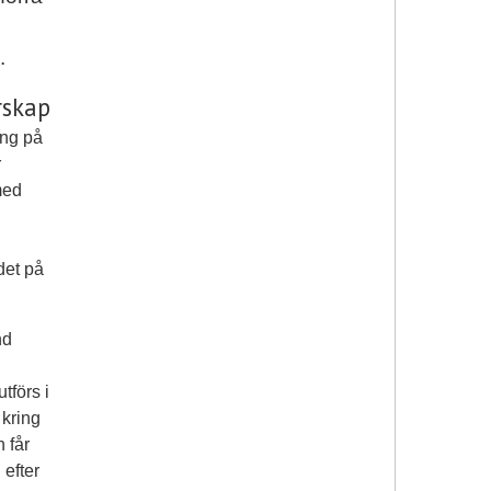
.
rskap
ng på
r
med
det på
nd
tförs i
 kring
 får
 efter