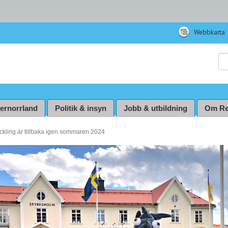
Webbkarta
Sö
ternorrland
Politik & insyn
Jobb & utbildning
Om Re
ling är tillbaka igen sommaren 2024