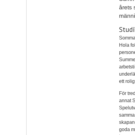
årets 
männis
Stud
Sommar
Hola fo
persone
Summerc
arbetst
underlä
ett rolig
För tre
annat 
Spelutv
samma r
skapand
goda möj