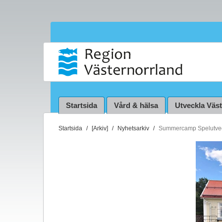
Startsida
Vård & hälsa
Utveckla Väs
D
Startsida
[Arkiv]
Nyhetsarkiv
Summercamp Spelutveck
u
ä
r
h
ä
r
: