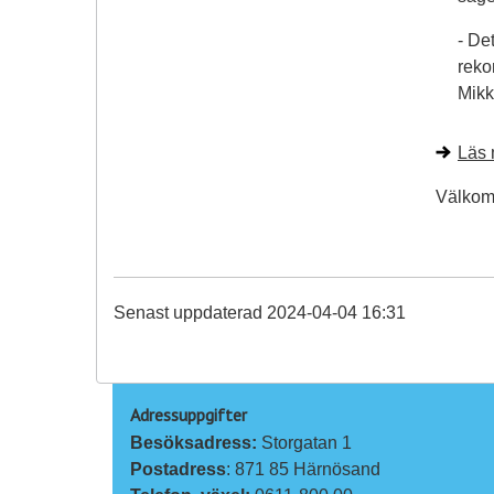
- Det
reko
Mikk
Läs 
Välkom
Senast uppdaterad 2024-04-04 16:31
Adressuppgifter
Besöksadress: 
Storgatan 1
Postadress
: 871 85 Härnösand