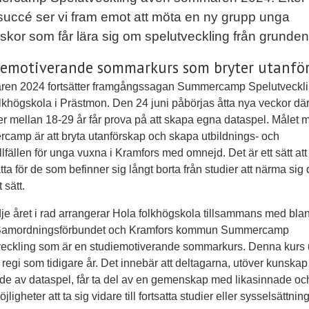
succé ser vi fram emot att möta en ny grupp unga
kor som får lära sig om spelutveckling från grunden
iemotiverande sommarkurs som bryter utanfö
en 2024 fortsätter framgångssagan Summercamp Spelutveckli
lkhögskola i Prästmon. Den 24 juni påbörjas åtta nya veckor dä
r mellan 18-29 år får prova på att skapa egna dataspel. Målet 
amp är att bryta utanförskap och skapa utbildnings- och
illfällen för unga vuxna i Kramfors med omnejd. Det är ett sätt att
tta för de som befinner sig långt borta från studier att närma sig 
t sätt.
dje året i rad arrangerar Hola folkhögskola tillsammans med bla
Samordningsförbundet och Kramfors kommun Summercamp
eckling som är en studiemotiverande sommarkurs. Denna kurs u
egi som tidigare år. Det innebär att deltagarna, utöver kunskap
e av dataspel, får ta del av en gemenskap med likasinnade och
ligheter att ta sig vidare till fortsatta studier eller sysselsättning