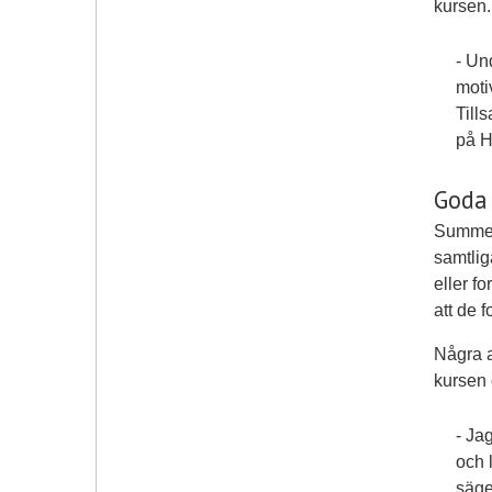
kursen.
- Un
moti
Till
på H
Goda 
Summerc
samtlig
eller fo
att de 
Några a
kursen 
- Ja
och 
säge