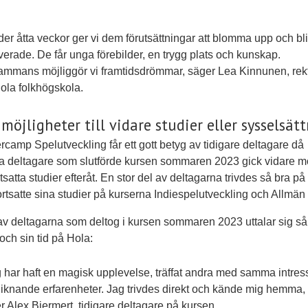
der åtta veckor ger vi dem förutsättningar att blomma upp och bli
verade. De får unga förebilder, en trygg plats och kunskap.
sammans möjliggör vi framtidsdrömmar, säger Lea Kinnunen, rek
ola folkhögskola.
möjligheter till vidare studier eller sysselsät
amp Spelutveckling får ett gott betyg av tidigare deltagare då
a deltagare som slutförde kursen sommaren 2023 gick vidare m
rtsatta studier efteråt. En stor del av deltagarna trivdes så bra p
fortsatte sina studier på kurserna Indiespelutveckling och Allmän 
v deltagarna som deltog i kursen sommaren 2023 uttalar sig s
och sin tid på Hola:
g har haft en magisk upplevelse, träffat andra med samma intres
liknande erfarenheter. Jag trivdes direkt och kände mig hemma,
r Alex Bjermert, tidigare deltagare på kursen.