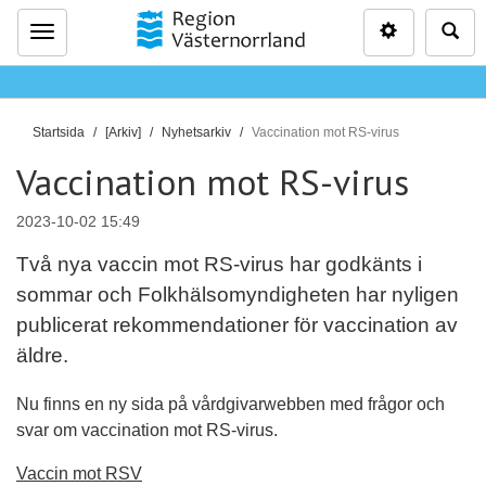
Inställninga
Sö
Meny
D
Startsida
[Arkiv]
Nyhetsarkiv
Vaccination mot RS-virus
u
Vaccination mot RS-virus
ä
r
2023-10-02 15:49
h
ä
Två nya vaccin mot RS-virus har godkänts i
r
sommar och Folkhälsomyndigheten har nyligen
:
publicerat rekommendationer för vaccination av
äldre.
Nu finns en ny sida på vårdgivarwebben med frågor och
svar om vaccination mot RS-virus.
Vaccin mot RSV