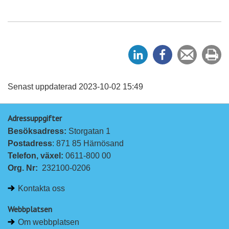
D
D
Tipsa
Sk
e
e
en
ut
l
l
vän
a
a
Senast uppdaterad 2023-10-02 15:49
p
p
Adressuppgifter
å
å
Besöksadress: 
Storgatan 1
L
F
Postadress
: 871 85 Härnösand
i
a
Telefon, växel: 
0611-800 00
n
c
Org. Nr:
232100-0206
k
e
e
b
Kontakta oss
d
o
I
o
Webbplatsen
n
k
Om webbplatsen