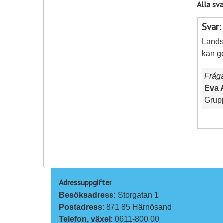
Alla sva
Svar:
Landst
kan g
Fråg
Eva 
Grup
Adressuppgifter
Besöksadress: 
Storgatan 1
Postadress
: 871 85 Härnösand
Telefon, växel: 
0611-800 00