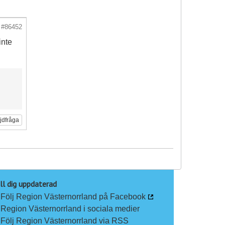
#86452
inte
ljdfråga
ll dig uppdaterad
Följ Region Västernorrland på Facebook
Region Västernorrland i sociala medier
Följ Region Västernorrland via RSS