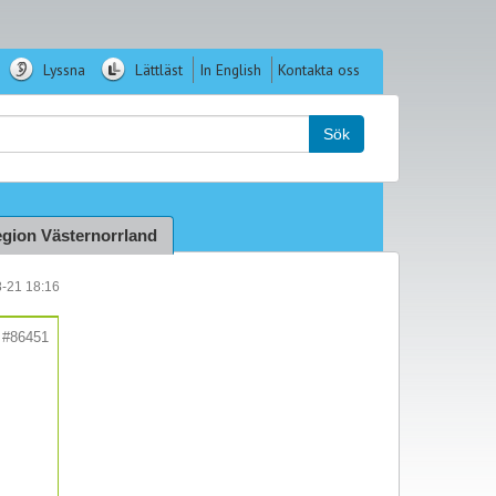
Lyssna
Lättläst
In English
Kontakta oss
k:
Sök
gion Västernorrland
8-21 18:16
#86451