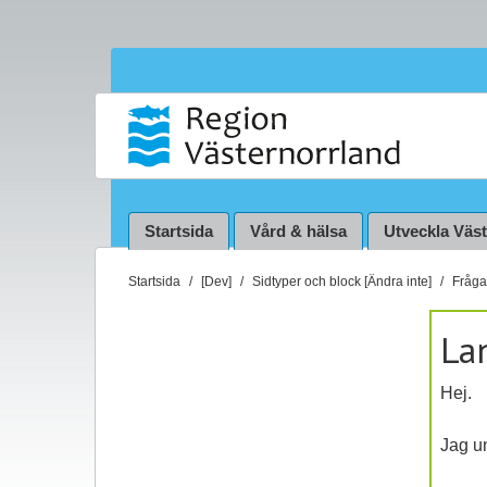
Startsida
Vård & hälsa
Utveckla Väs
D
Startsida
[Dev]
Sidtyper och block [Ändra inte]
Fråga 
u
ä
La
r
h
Hej.
ä
r
Jag un
: