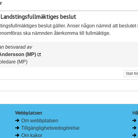
r
 Landstingsfullmäktiges beslut
ingsfullmäktiges beslut gäller. Anser någon nämnd att beslutet 
enomföras ska nämnden återkomma till fullmäktige.
an besvarad av
Andersson (MP)
pledare (MP)
Ställ fö
Webbplatsen
Hå
Om webbplatsen
Tillgänglighetsredogörelse
Om kakor