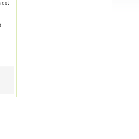
m det
t
6