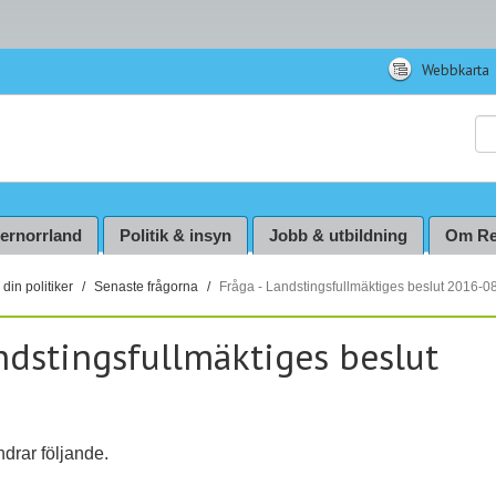
Webbkarta
Sö
ternorrland
Politik & insyn
Jobb & utbildning
Om Re
din politiker
Senaste frågorna
Fråga - Landstingsfullmäktiges beslut 2016-0
ndstingsfullmäktiges beslut
drar följande.