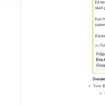
Ett be
skall
Kan H
satse
Räcke
av
To
Frågan
Eva 
Grup
Översik
Svar:
E