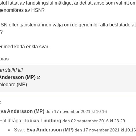
slut fattat av landstingsfullmäktige, är det att anse som valfritt o
 genomföras av HSN?
SN eller tjänstemännen välja om de genomför alla beslutade at
r?
r med korta enkla svar.
bias
 ställd till
Andersson (MP)
pledare (MP)
t
va Andersson (MP)
den 17 november 2021 kl 10.16
Följdfråga:
Tobias Lindberg
den 02 september 2016 kl 23.29
Svar:
Eva Andersson (MP)
den 17 november 2021 kl 10.1